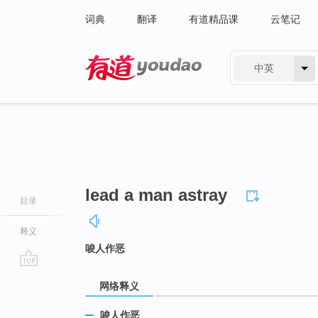
词典
翻译
有道精品课
云笔记
中英
有道 - 网易旗下搜索
lead a man astray
目录
释义
唆人作恶
go
网络释义
top
唆人作恶