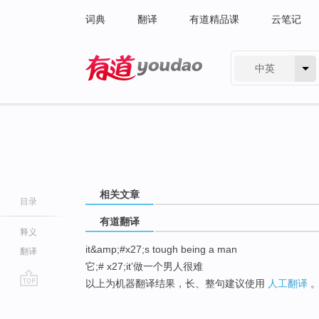
词典
翻译
有道精品课
云笔记
中英
有道 - 网易旗下搜索
相关文章
目录
有道翻译
释义
it&amp;#x27;s tough being a man
翻译
它;# x27;it’做一个男人很难
以上为机器翻译结果，长、整句建议使用
人工翻译
go
top