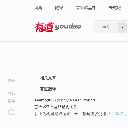
词典
翻译
有道精品课
云笔记
中英
有道 - 网易旗下搜索
相关文章
目录
有道翻译
释义
it&amp;#x27;s only a flesh wound
翻译
它;# x27;it’这只是皮肉伤
以上为机器翻译结果，长、整句建议使用
人工翻译
go
top