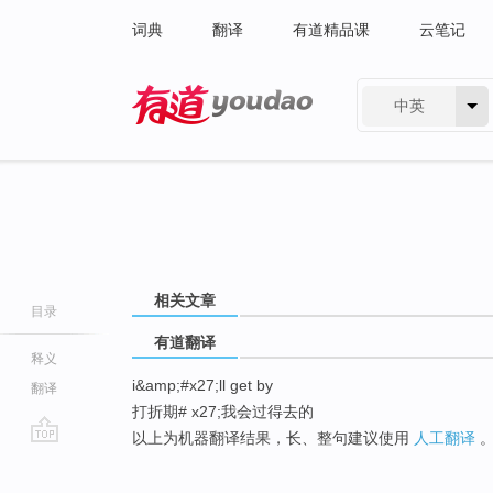
词典
翻译
有道精品课
云笔记
中英
有道 - 网易旗下搜索
相关文章
目录
有道翻译
释义
i&amp;#x27;ll get by
翻译
打折期# x27;我会过得去的
以上为机器翻译结果，长、整句建议使用
人工翻译
go
top