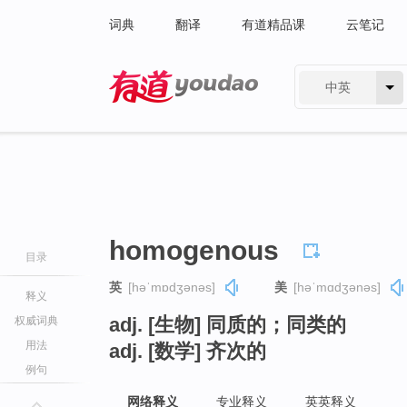
词典
翻译
有道精品课
云笔记
中英
有道 - 网易旗下搜索
homogenous
目录
英
[həˈmɒdʒənəs]
美
[həˈmɑdʒənəs]
释义
adj. [生物] 同质的；同类的
权威词典
用法
adj. [数学] 齐次的
例句
网络释义
专业释义
英英释义