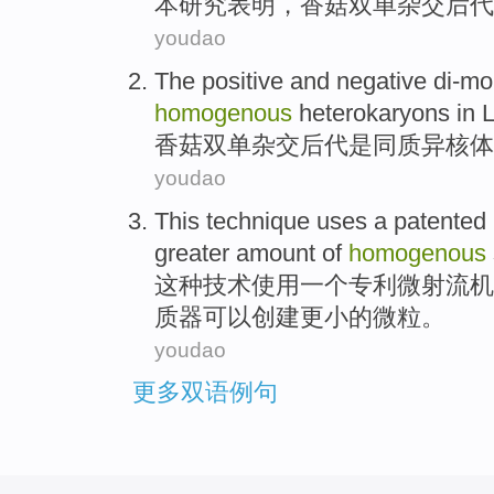
本
研究
表明
，
香菇双单杂交后代
youdao
The positive and negative
di-mo
homogenous
heterokaryons
in L
香菇
双单杂交后代
是
同质异核体
youdao
This
technique
uses
a
patented
greater
amount
of
homogenous
这种
技术
使用
一个
专利
微射流机
质器可以创建更小的微粒。
youdao
更多双语例句