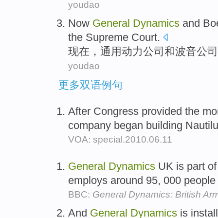
youdao
Now
General
Dynamics
and
Bo
the Supreme
Court
.
现在
，
通用
动力
公司
和
波音
公司
youdao
更多双语例句
After Congress provided the mo
company began building Nautilu
VOA: special.2010.06.11
General
Dynamics
UK is part of
employs around 95, 000 people
BBC:
General Dynamics: British Ar
And
General
Dynamics
is instal