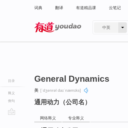
词典
翻译
有道精品课
云笔记
中英
有道 - 网易旗下搜索
General Dynamics
目录
美
[ˈdʒenrəl daɪˈnæmɪks]
释义
通用动力（公司名）
例句
网络释义
专业释义
go
top