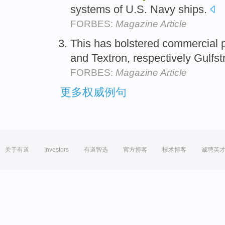
systems of U.S. Navy ships.
FORBES:
Magazine Article
This has bolstered commercial 
and Textron, respectively Gulf
FORBES:
Magazine Article
更多权威例句
关于有道
Investors
有道智选
官方博客
技术博客
诚聘英