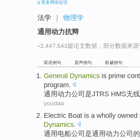
更多
网络短语
法学
|
物理学
通用动力抗辩
·
2,447,543篇论文数据，部分数据来源于N
双语例句
原声例句
权威例句
General
Dynamics
is
prime
cont
program
.
通用
动力公司
是
JTRS
HMS
无线
youdao
Electric Boat
is
a
wholly owned 
Dynamics
.
通用
电船
公司
是
通用动力公司
的