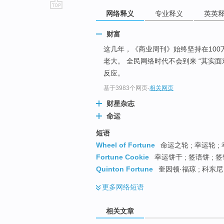
网络释义
专业释义
英英
go
top
财富
这几年，《商业周刊》始终坚持在100万份
老大。 全民网络时代不会到来 “其实
反应。
基于3983个网页
-
相关网页
财星杂志
命运
短语
Wheel of Fortune
命运之轮 ; 幸运轮 ;
Fortune Cookie
幸运饼干 ; 签语饼 ; 
Quinton Fortune
奎因顿·福琼 ; 科东尼
更多
网络短语
相关文章