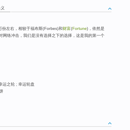
释义
左右，相较于福布斯(Forbes)和
财富
(
Fortune
)，依然是
面对网络冲击，我们是没有选择之下的选择，这是我的第一个
 幸运之轮 ; 幸运轮盘
签饼