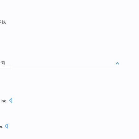
多钱
例句
ing
.
er
.