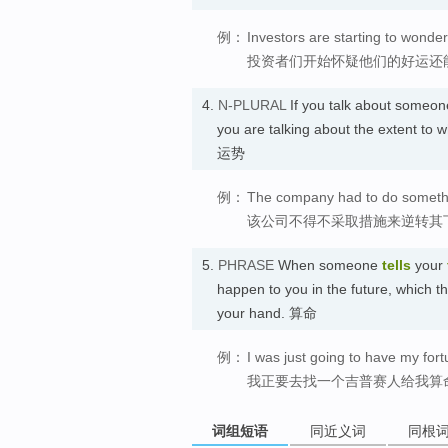
例：
Investors are starting to wonder
投资者们开始怀疑他们的好运还
4.
N-PLURAL
If you talk about someon
you are talking about the extent to w
运势
例：
The company had to do something
该公司不得不采取措施来逆转其
5.
PHRASE
When someone
tells
your
happen to you in the future, which t
your hand. 算命
例：
I was just going to have my fort
我正要去找一个吉普赛人给我算
词组短语
同近义词
同根