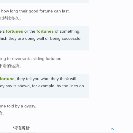
 how long their good fortune can last.
能持续多久。
e's
fortunes
or the
fortunes
of something,
hich they are doing well or being successful.
 to reverse its sliding fortunes.
下滑的运势。
fortune
, they tell you what they think will
hey say is shown, for example, by the lines on
une told by a gypsy.
命。
词
词语辨析