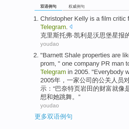
双语例句
权威例句
Christopher
Kelly
is
a
film
critic
Telegram
.
克里斯托弗·
凯利
是
沃思
堡
星报
youdao
"
Barnett
Shale
properties
are li
prom
, "
one company
PR man
t
Telegram
in 2005. "
Everybody
w
2005年，
一家
公司的
公关
人员
示：“巴
奈特
页岩
田的财富
就
像
想
和她
跳舞
。”
youdao
更多双语例句