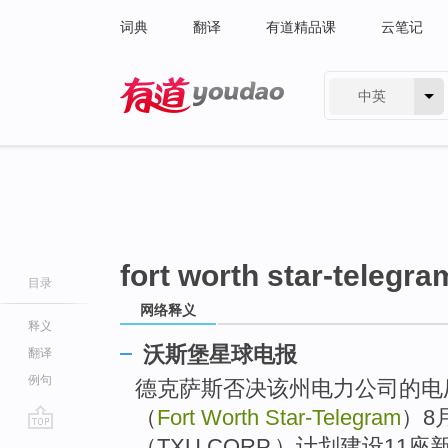
词典
翻译
有道精品课
云笔记
中英
有道 - 网易旗下搜索
fort worth star-telegra
目录
网络释义
释义
沃斯堡星球电报
翻译
例句
德克萨斯否决该州电力公司的电
（
Fort Worth Star-Telegram
）8
go
（TXU CORP.）计划建设1