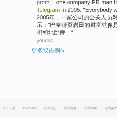
prom
, "
one company
PR man
t
Telegram
in 2005. "
Everybody
w
2005年，
一家
公司的
公关
人员
示：“巴
奈特
页岩
田的财富
就
像
想
和她
跳舞
。”
youdao
更多双语例句
关于有道
Investors
有道智选
官方博客
技术博客
诚聘英