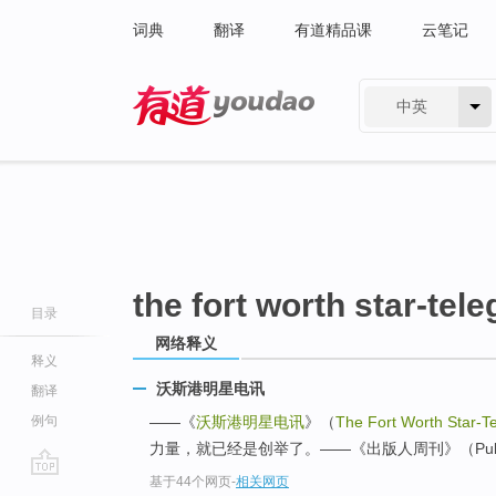
词典
翻译
有道精品课
云笔记
中英
有道 - 网易旗下搜索
the fort worth star-tel
目录
网络释义
释义
沃斯港明星电讯
翻译
例句
——《
沃斯港明星电讯
》（
The Fort Worth Star-T
力量，就已经是创举了。——《出版人周刊》（Publis
基于44个网页
-
相关网页
go