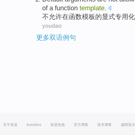
of
a
function
template
.
不
允许
在
函数
模板
的
显
式
专用化
youdao
更多双语例句
关于有道
Investors
有道智选
官方博客
技术博客
诚聘英