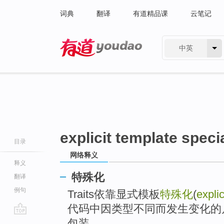
词典
翻译
有道精品课
云笔记
中英
有道 - 网易旗下搜索
explicit template speci
目录
网络释义
释义
特殊化
翻译
例句
Traits依靠显式模板
特殊化
(
explic
代码中因类型不同而发生变化的
go
包装。