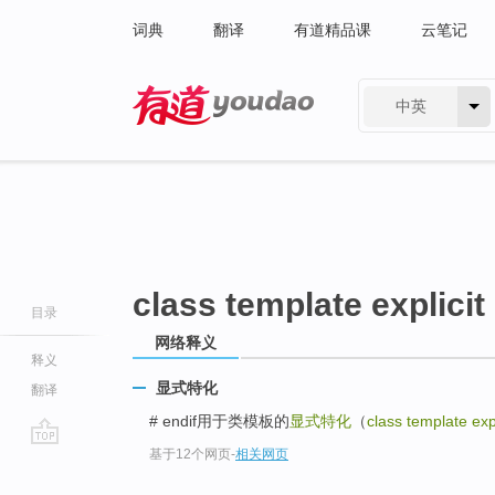
词典
翻译
有道精品课
云笔记
中英
有道 - 网易旗下搜索
class template explicit
目录
网络释义
释义
显式特化
翻译
# endif用于类模板的
显式特化
（
class template expl
基于12个网页
-
相关网页
go
top