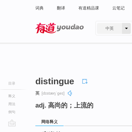
词典
翻译
有道精品课
云笔记
中英
有道 - 网易旗下搜索
distingue
目录
英
[dɪstæŋˈɡeɪ]
释义
adj. 高尚的；上流的
用法
例句
网络释义
go