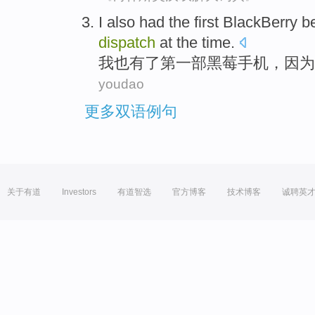
I
also
had
the first
BlackBerry
b
dispatch
at
the
time
.
我
也
有了
第
一部黑
莓
手机，
因为
youdao
更多双语例句
关于有道
Investors
有道智选
官方博客
技术博客
诚聘英