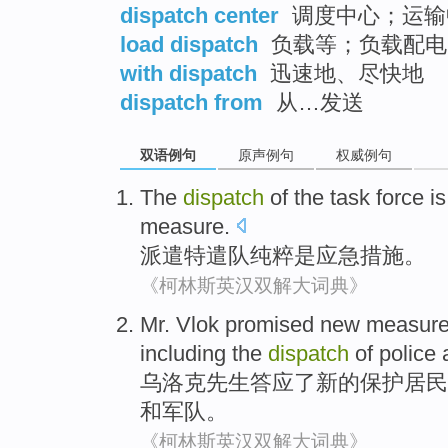
dispatch center
调度中心；运输
load dispatch
负载等；负载配电
with dispatch
迅速地、尽快地
dispatch from
从…发送
双语例句
原声例句
权威例句
The
dispatch
of the task force
is
measure
.
派遣
特遣队
纯粹
是
应急
措施。
《柯林斯英汉双解大词典》
Mr. Vlok
promised
new
measur
including
the
dispatch
of
police
乌洛克
先生
答应了
新的
保护
居民
和
军队
。
《柯林斯英汉双解大词典》