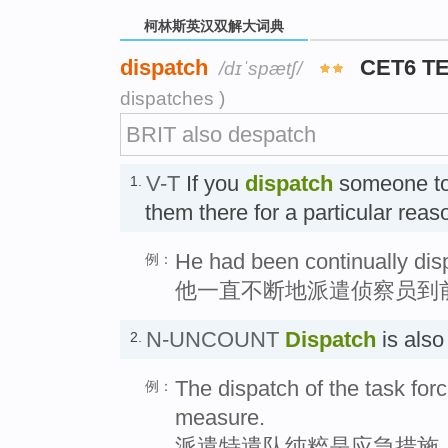
柯林斯英汉双解大词典
dispatch
CET6 T
/dɪˈspætʃ/
dispatches )
BRIT also despatch
V-T
If you
dispatch
someone to
1.
them there for a particular re
He had been continually dis
例：
他一直不断地派遣侦察员到
N-UNCOUNT
Dispatch
is als
2.
The dispatch of the task for
例：
measure.
派遣特遣队纯粹是应急措施