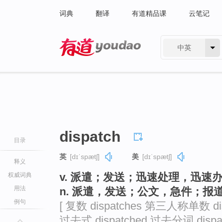
词典
翻译
有道精品课
云笔记
中英
有道 - 网易旗下搜索
dispatch
目录
英
[dɪˈspætʃ]
美
[dɪˈspætʃ]
释义
v. 派遣；发送；迅速处理，迅速
权威词典
用法
n. 派遣，发送；公文，急件；报
例句
[ 复数 dispatches 第三人称单数 dis
过去式 dispatched 过去分词 dispat