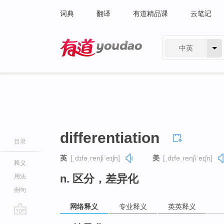
词典
翻译
有道精品课
云笔记
中英
有道 - 网易旗下搜索
differentiation
目录
英
[ˌdɪfəˌrenʃiˈeɪʃn]
美
[ˌdɪfəˌrenʃiˈeɪʃn]
释义
n. 区分，差异化
用法
例句
网络释义
专业释义
英英释义
go