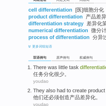
cell differentiation
[医]细胞分化
product differentiation
产品差异
differentiation strategy
差异化
numerical differentiation
微分计
process of differentiation
分异
更多
词组短语
双语例句
原声例句
权威例句
There was little
task
differentiat
任务
分化
很少
。
youdao
They
also
had to
create
product
他们
还
必须
创造
产品
差异化
。
youdao