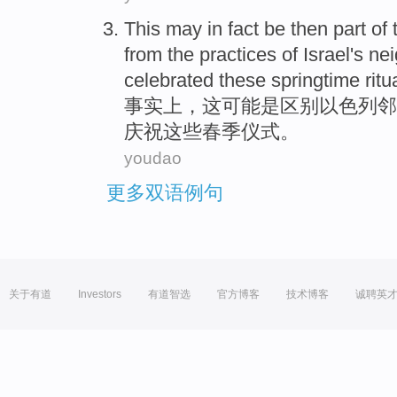
This
may
in fact
be
then
part
of
t
from
the
practices
of
Israel
's
nei
celebrated
these
springtime
ritu
事实上
，
这
可能
是
区别
以色列
邻
庆祝
这些
春季
仪式
。
youdao
更多双语例句
关于有道
Investors
有道智选
官方博客
技术博客
诚聘英