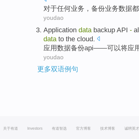
对于
任何
业务
，
备份
业务
数据
都
youdao
Application
data
backup
API
-
a
data
to
the cloud
.
应用
数据
备份
api
——
可以将
应
youdao
更多双语例句
关于有道
Investors
有道智选
官方博客
技术博客
诚聘英