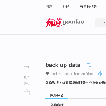
词典
翻译
有道精品课
中
有道 - 网易旗下搜索
back up data
目录
美
[bæk ʌp ˈdeɪtə; bæk ʌp ˈdætə]
释义
备份数据：将数据复制到另一个存储介质
例句
网络释义
go
top
备份数据