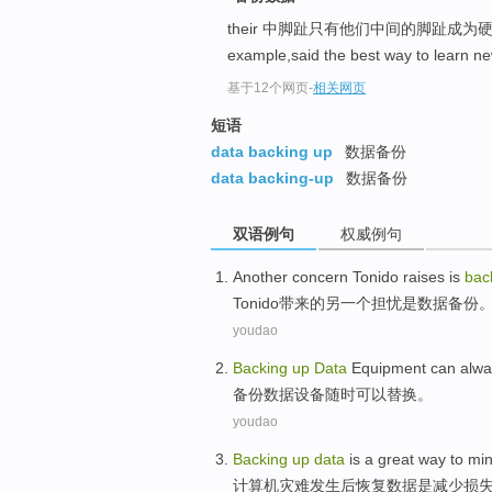
their 中脚趾只有他们中间的脚趾成
example,said the best way to learn n
基于12个网页
-
相关网页
短语
data backing up
数据备份
data backing-up
数据备份
双语例句
权威例句
Another
concern
Tonido raises
is
bac
Tonido
带来的
另一个
担忧
是
数据
备份
youdao
Backing
up
Data
Equipment
can alwa
备份
数据
设备
随时
可以
替换
。
youdao
Backing
up
data
is
a
great
way
to
min
计算机
灾难发生
后
恢复
数据
是
减少
损