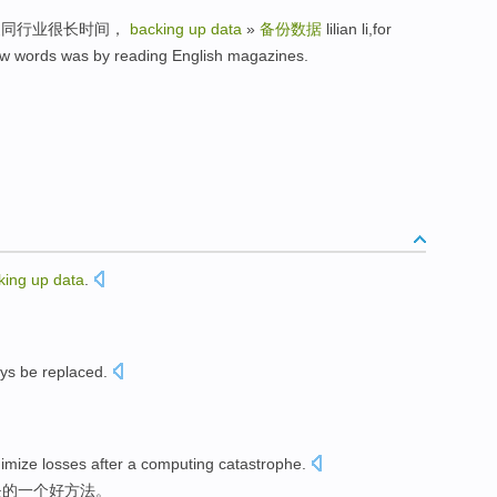
为硬同行业很长时间，
backing up data
»
备份数据
lilian li,for
ew words was by reading English magazines.
king
up
data
.
。
ys
be
replaced
.
imize
losses
after
a
computing
catastrophe
.
失
的
一个
好
方法
。