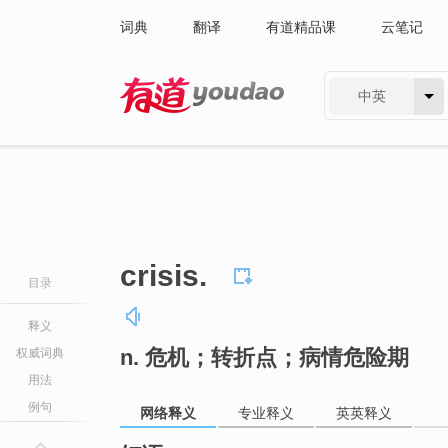
词典
翻译
有道精品课
云笔记
中英
有道 - 网易旗下搜索
crisis.
目录
释义
n. 危机；转折点；病情危险期
权威词典
用法
例句
网络释义
专业释义
英英释义