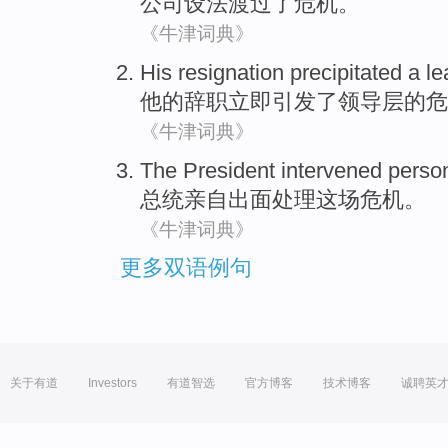
公司
设法
渡过
了
危机
。
《牛津词典》
His
resignation
precipitated
a
le
他
的
辞职
立即引发
了
领导层
的危
《牛津词典》
The President
intervened
person
总统
亲自
出面处理
这场
危机。
《牛津词典》
更多双语例句
关于有道
Investors
有道智选
官方博客
技术博客
诚聘英