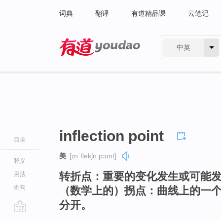
词典
翻译
有道精品课
云笔记
中英
有道 - 网易旗下搜索
inflection point
目录
美
[ɪnˈflekʃn pɔɪnt]
释义
转折点：重要的变化发生或可能
用法
例句
（数学上的）拐点：曲线上的一
分开。
go