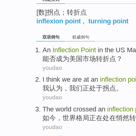
[数]拐点；转折点
inflexion point
,
turning point
双语例句
权威例句
An
Inflection
Point
in the US
Ma
能否
成为
美国
市场转折点？
youdao
I
think
we
are
at an
inflection
po
我
认为
，
我们
正
处于
拐点。
youdao
The
world
crossed
an
inflection
如今
，
世界
格局正在
处在
悄然转
youdao