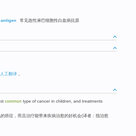
 antigen
常见急性淋巴细胞性白血病抗原
人工翻译
。
st
common
type
of
cancer
in children
,
and
treatments
见
的
癌症
，
而且
治疗
能
带来
疾病治愈的
好
机会
(译者：
指
治愈