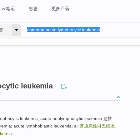
云笔记
惠惠
更多产品
英
cytic leukemia
cytic leukemia; acute nonlymphocytic leukemia 急性
a; acute lymphoblastic leukemia; all
普通急性淋巴细胞
ukemia
...