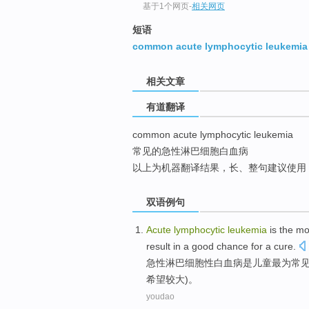
基于1个网页
-
相关网页
top
短语
common acute lymphocytic leukemia
相关文章
有道翻译
common acute lymphocytic leukemia
常见的急性淋巴细胞白血病
以上为机器翻译结果，长、整句建议使用
双语例句
Acute
lymphocytic
leukemia
is
the mo
result
in a
good
chance
for
a cure
.
急性
淋巴
细胞性
白血病
是
儿童
最为
常
希望较大)。
youdao