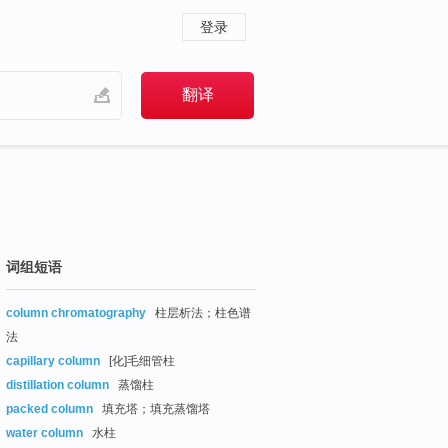
登录
词组短语
column chromatography
柱层析法；柱色谱
法
capillary column
[化]毛细管柱
distillation column
蒸馏柱
packed column
填充塔；填充蒸馏塔
water column
水柱