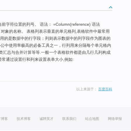
前字符位置的列号。 语法： =Column(reference) 语法
TextStream 对象的名称。 表格列表示垂直的单元格列,表格软件中最常用
目用的是数据中的行字段；列则表示数据中的列字段作为图表的
务办公中使用率极高的必备工具之一，行列用来分隔每个单元格内
类汇总与合并计算等等.一般一个表格软件都是由几行几列构成
.代码中也经常通过设置行和列来设置表单大小,例如:
以上来源于：
百度百科
方博客
技术博客
诚聘英才
联系我们
站点地图
网络举报