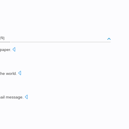
例句
paper
.
。
the
world
.
。
ail message
.