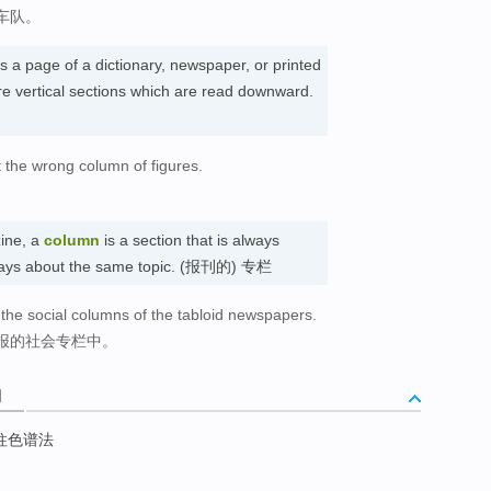
车队。
 a page of a dictionary, newspaper, or printed
re vertical sections which are read downward.
 the wrong column of figures.
。
ine, a
column
is a section that is always
always about the same topic. (报刊的) 专栏
 the social columns of the tabloid newspapers.
报的社会专栏中。
词
柱色谱法