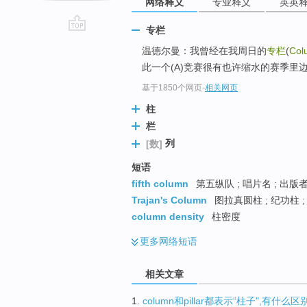
网络释义
专业释义
英英
专栏
go
温德尔曼：我曾经在我周日的
专栏
(
Col
top
此一个(A)竞赛很有也许缩水的赛季里边(I
基于1850个网页
-
相关网页
柱
栏
列
[数]
短语
fifth column
第五纵队 ; 唱片名 ; 出版
Trajan's Column
图拉真圆柱 ; 纪功柱 
column density
柱密度
更多
网络短语
相关文章
1.
column和pillar都表示“柱子",有什么区