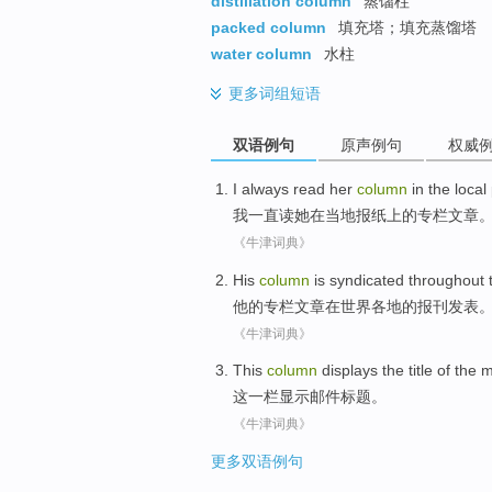
distillation column
蒸馏柱
packed column
填充塔；填充蒸馏塔
water column
水柱
更多
词组短语
双语例句
原声例句
权威
I
always
read
her
column
in
the
local
我
一直
读
她
在
当地
报纸上的
专栏文章
《牛津词典》
His
column
is syndicated
throughout 
他
的
专栏
文章在世界各地的报刊发表
《牛津词典》
This
column
displays
the
title
of the
m
这
一栏
显示
邮件
标题
。
《牛津词典》
更多双语例句