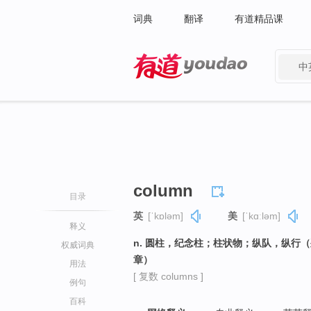
词典
翻译
有道精品课
中
有道 - 网易旗下搜索
column
目录
英
[ˈkɒləm]
美
[ˈkɑːləm]
释义
n. 圆柱，纪念柱；柱状物；纵队，纵行
权威词典
章）
用法
[ 复数 columns ]
例句
百科