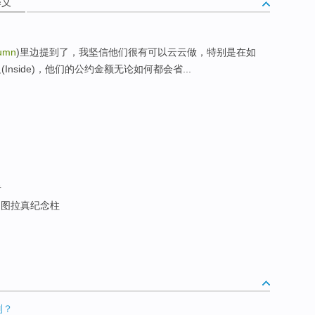
释义
umn
)里边提到了，我坚信他们很有可以云云做，特别是在如
nside)，他们的公约金额无论如何都会省...
者
; 图拉真纪念柱
别？