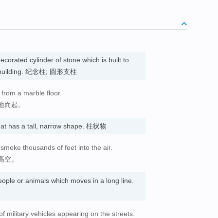
 decorated cylinder of stone which is built to
 a building. 纪念柱; 圆形支柱
from a marble floor.
地而起。
hat has a tall, narrow shape. 柱状物
smoke thousands of feet into the air.
高空。
eople or animals which moves in a long line.
f military vehicles appearing on the streets.