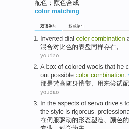
配色；颜色合成
color matching
双语例句
权威例句
Inverted dial
color
combination
混合
对比色
的表盘
同样
存在
。
youdao
A box
of
colored
wools
that
he
c
out
possible
color
combination
.
那
是梵高随身
携带
、用来
尝试
配
youdao
In
the
aspects
of
servo
drive
's
f
the
style
is rigorous
,
professiona
在
伺服
驱动
的
形态
塑造
、
颜色
的
专业
、科学为主。