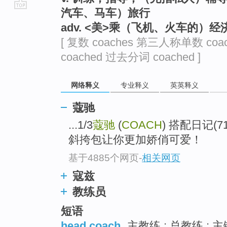
汽车、马车）旅行
go
adv. <美>乘（飞机、火车的）经
top
[ 复数 coaches 第三人称单数 coa
coached 过去分词 coached ]
网络释义
专业释义
英英释义
蔻驰
...1/3
蔻驰
(
COACH
) 搭配日记
斜挎包让你更加娇俏可爱！
基于4885个网页
-
相关网页
寇兹
教练员
短语
head coach
主教练 ; 总教练 ; 主