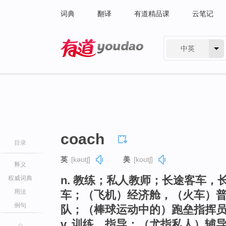
词典
翻译
有道精品课
云笔记
中英
有道 - 网易旗下搜索
coach
目录
英
[kəʊtʃ]
美
[koʊtʃ]
释义
n. 教练；私人教师；长途客车
权威词典
用法
车；（飞机）经济舱，（火车）普
例句
队；（棒球运动中的）跑垒指挥
v. 训练，指导；（尤指私人）