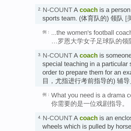
N-COUNT
A
coach
is a person
2.
sports team. (体育队的) 领队
[
...the women's football coac
例：
…罗恩大学女子足球队的领
N-COUNT
A
coach
is someone
3.
special teaching in a particular 
order to prepare them for an
目，尤指进行考前指导的) 辅导
What you need is a drama c
例：
你需要的是一位戏剧指导。
N-COUNT
A
coach
is an enclo
4.
wheels which is pulled by hors