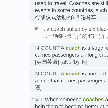
used to travel. Coaches are stil
events in some countries, su
行或仪式活动的) 四轮马车
...a coach pulled by six blac
例：
…一辆6匹黑马拉的4轮马车
N-COUNT
A
coach
is a large, 
5.
carries passengers on long
[英国英语]
[also 'by' N]
N-COUNT
A
coach
is one of t
6.
a train that carries passeng
语]
V-T
When someone
coaches
a
7.
help them to become better at a