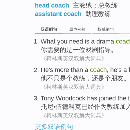
head coach
主教练；总教练
assistant coach
助理教练
双语例句
原声例句
权威例句
What you
need
is
a
drama
coac
你
需要
的
是
一位
戏剧
指导
。
《柯林斯英汉双解大词典》
He
's
more than
a
coach
, he
's
a
他
不只
是个
教练
，
还是
个
朋友
。
《柯林斯英汉双解大词典》
Tony
Woodcock
has
joined
the
托尼
•
伍德
科克
已经
作为
教练
加
《柯林斯英汉双解大词典》
更多双语例句