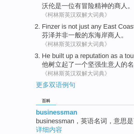
沃伦
是
一位
有冒险精神的
商人
。
《柯林斯英汉双解大词典》
Finzer
is not just any
East Coas
芬
泽并非一般的
东海岸
商人。
《柯林斯英汉双解大词典》
He
built
up
a
reputation as
a
to
他
树立
起了
一个
坚强
生意人的
名
《柯林斯英汉双解大词典》
更多双语例句
百科
businessman
businessman，英语名词，意
详细内容