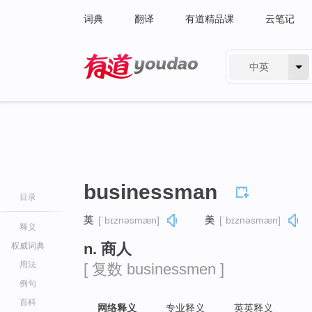
词典
翻译
有道精品课
云笔记
中英
有道 - 网易旗下搜索
businessman
目录
英
[ˈbɪznəsmæn]
美
[ˈbɪznəsmæn]
释义
n. 商人
权威词典
用法
[ 复数 businessmen ]
例句
百科
网络释义
专业释义
英英释义