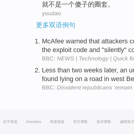
就不是
一个
傻子
的
圈套
。
youdao
更多双语例句
McAfee warned that attackers c
the exploit code and "silently"
BBC:
NEWS | Technology | Quick fix
Less than two weeks later, an 
found lying on a road in west Be
BBC:
Dissident republicans 'remain d
关于有道
Investors
有道智选
官方博客
技术博客
诚聘英