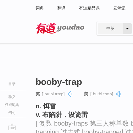
词典
翻译
有道精品课
云笔记
中英
有道 - 网易旗下搜索
booby-trap
目录
英
[ˈbuːbi træp]
美
[ˈbuːbi træp]
释义
n. 饵雷
权威词典
例句
v. 布陷阱，设诡雷
[ 复数 booby-traps 第三人称单数 b
trapping 过去式 booby-trapped 过