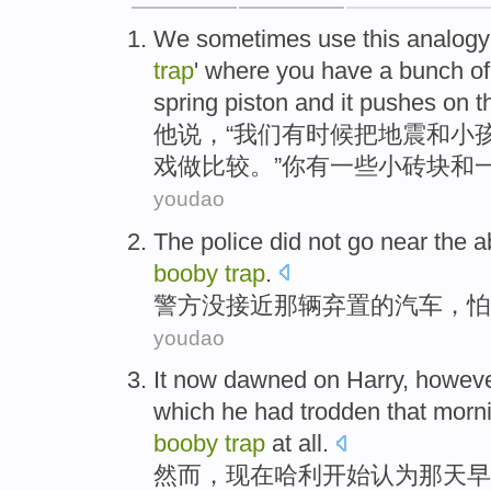
We
sometimes
use
this analog
trap
' where
you
have
a
bunch
of 
spring
piston
and
it pushes
on t
他说，“
我们
有时候
把
地震
和
小
戏
做比较。”
你
有
一些小
砖块
和
youdao
The police
did not
go near
the
a
booby
trap
.
警方
没
接近
那
辆弃置的
汽车
，
怕
youdao
It
now
dawned
on Harry,
howev
which
he
had
trodden
that morn
booby
trap
at
all
.
然而
，
现在
哈利开始
认为
那天
早