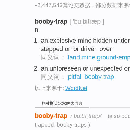
·
2,447,543篇论文数据，部分数据来源于N
booby-trap
[ 'bu:bitræp ]
n.
an explosive mine hidden unde
stepped on or driven over
同义词：
land mine
ground-emp
an unforeseen or unexpected or s
同义词：
pitfall
booby trap
以上来源于:
WordNet
柯林斯英汉双解大词典
booby-trap
/ˈbuːbɪˌtræp/
(also boo
trapped, booby-traps )