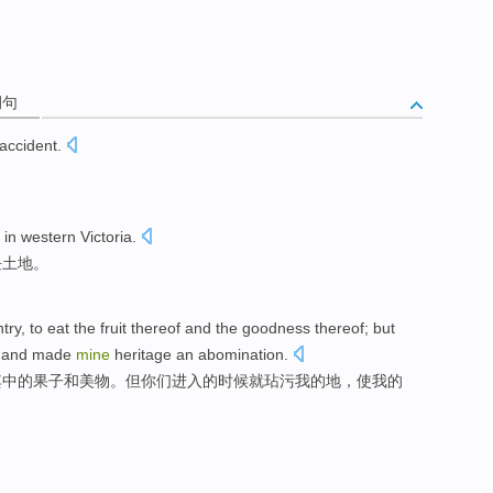
例句
accident
.
in
western
Victoria
.
块
土地
。
ntry, to
eat
the
fruit thereof
and the
goodness
thereof
;
but
, and
made
mine
heritage an abomination
.
其中
的
果子
和美
物
。
但
你们
进入
的
时候
就
玷污
我
的
地
，使
我
的