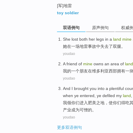
[军]地雷
toy soldier
双语例句
原声例句
权威
She
lost
both her legs
in
a
land
mine
她
在
一场
地雷
事故中
失去了
双腿
。
youdao
A
friend
of
mine
owns
an
area of
land
我
的
一
个
朋友
在
维多利亚
西部
拥有
一
youdao
And
I
brought
you
into
a plentiful cou
when
ye
entered
,
ye defiled
my
land
我
领
你们
进入
肥美之地，
使
你们
得吃
产业成为
可憎
的。
youdao
更多双语例句