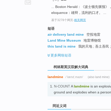
... Boston Herald：《波士顿
go
eloquence：雄辩，流利的口才。 ...
top
基于3278个网页
-
相关网页
短语
air delivery land mine
空投地雷
Land Mine Museum
地雷博物馆
this land is mine
我的天地 ; 吾土吾民 
更多
网络短语
柯林斯英汉双解大词典
landmine
/ˈlændˌmaɪn/
(also land mine)
1.
N-COUNT
A
landmine
is an explosi
ground and explodes when a person 
同近义词