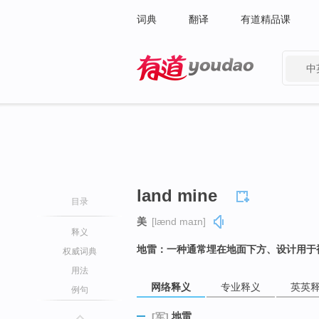
词典
翻译
有道精品课
中
有道 - 网易旗下搜索
land mine
目录
美
[lænd maɪn]
释义
地雷：一种通常埋在地面下方、设计用于
权威词典
用法
网络释义
专业释义
英英
例句
地雷
[军]