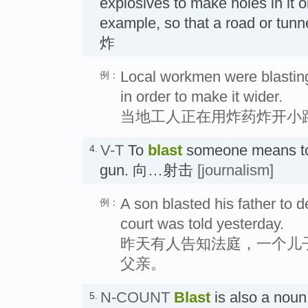
explosives to make holes in it or
example, so that a road or tun
炸
Local workmen were blasting
例：
in order to make it wider.
当地工人正在用炸药炸开小
V-T
To
blast
someone means to 
4.
gun. 向…射击
[journalism]
A son blasted his father to de
例：
court was told yesterday.
昨天有人告知法庭，一个儿
父亲。
N-COUNT
Blast
is also a nou
5.