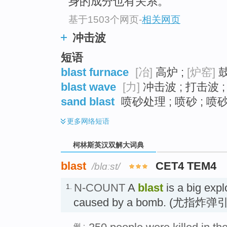
身的成分也有关系。
基于1503个网页
-
相关网页
冲击波
短语
blast furnace
[冶]
高炉 ;
[炉窑]
鼓
blast wave
[力]
冲击波 ; 打击波 
sand blast
喷砂处理 ; 喷砂 ; 喷砂
更多
网络短语
柯林斯英汉双解大词典
blast
CET4 TEM4
/blɑːst/
N-COUNT
A
blast
is a big expl
1.
caused by a bomb. (尤指
例：