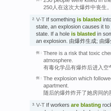
250 people were killed in the
250人在这次大爆炸中丧生
V-T
If something
is blasted
into
2.
state, an explosion causes it to 
state. If a hole
is blasted
in som
an explosion. 由爆炸生成; 
There is a risk that toxic ch
例：
atmosphere.
有毒化学品有爆炸后进入空
The explosion which followed
例：
apartment.
随后的爆炸炸开了她房间的
V-T
If workers
are blasting
rock
3.