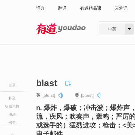
词典
翻译
有道精品课
云笔记
中英
有道 - 网易旗下搜索
blast
目录
英
[blɑːst]
美
[blæst]
释义
n. 爆炸，爆破；冲击波；爆炸
权威词典
用法
流，疾风；吹奏声，轰鸣；严厉
例句
或选手的）猛烈进攻；枪击；<美
电子邮件