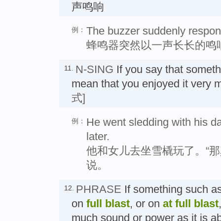
声鸣响
The buzzer suddenly respond
例：
蜂鸣器突然以一声长长的鸣
N-SING
If you say that somet
11.
mean that you enjoyed it v
式]
He went sledding with his dau
例：
later.
他和女儿去坐雪橇玩了。“那
说。
PHRASE
If something such as 
12.
on
full blast
, or on
at full blast
much sound or power as it i