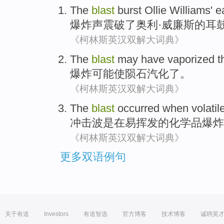
The
blast
burst
Ollie
Williams'
e
爆炸声
震
破了
奥利
·
威廉斯
的
耳
《柯林斯英汉双解大词典》
The
blast
may
have vaporized
t
爆炸
可能
使
陨石汽化了。
《柯林斯英汉双解大词典》
The
blast
occurred
when
volatil
冲击波
是
在
易挥发
的
化学品
爆炸
《柯林斯英汉双解大词典》
更多双语例句
关于有道
Investors
有道智选
官方博客
技术博客
诚聘英