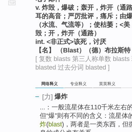
v. 炸毁，爆破；轰开，炸开（
go
耳的高音；严厉批评，痛斥；由
top
（水流、气流等）；使枯萎；<美
毁；开，炸开（通路）
int. <非正式>该死，讨厌
【名】 （Blast）（德）布拉斯
[ 复数 blasts 第三人称单数 blast
blasted 过去分词 blasted ]
网络释义
专业释义
英英释义
爆炸
[力]
...：一般流星体在110千米左右的高
但“爆”则有不同的含义：流星体的“闪
炸
(
blast
)，两者是一类东西，但