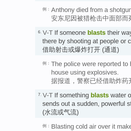
Anthony died from a shotgun 
例：
安东尼因被猎枪击中面部而
V-T
If someone
blasts
their wa
6.
there by shooting at people or 
借助射击或爆炸打开 (通道)
The police were reported to 
例：
house using explosives.
据报道，警察已经借助炸药
V-T
If something
blasts
water o
7.
sends out a sudden, powerful
(水流或气流)
Blasting cold air over it ma
例：