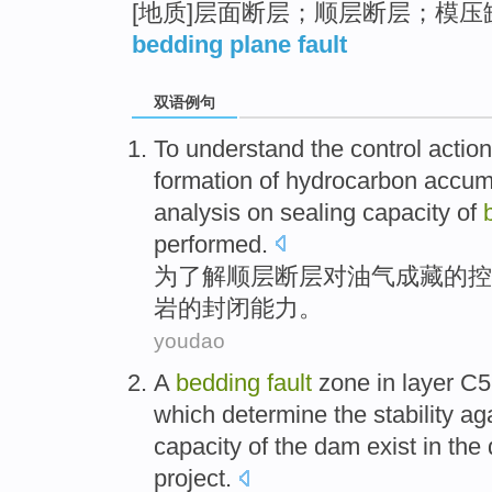
[地质]层面断层；顺层断层；模压
bedding plane fault
双语例句
To
understand
the
control
action
formation
of
hydrocarbon
accum
analysis on
sealing
capacity
of
performed.
为
了解
顺
层
断层
对
油气成
藏
的
控
岩
的
封闭
能力
。
youdao
A
bedding
fault
zone
in
layer
C
which determine the
stability
aga
capacity
of
the
dam
exist
in the
project.