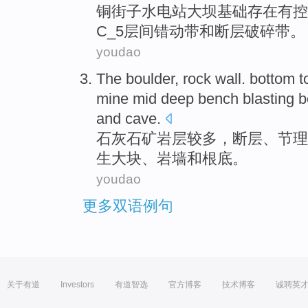
铜街子水电站
大坝
基础
存在有
控
C_5
层
间错动
带
和
断层
破碎
带。
youdao
The
boulder
,
rock
wall. bottom
t
mine mid deep bench
blasting 
and
cave.
石灰
石矿
岩层
较多，
断层
、
节理
生
大块
、岩墙和
根底
。
youdao
更多双语例句
关于有道
Investors
有道智选
官方博客
技术博客
诚聘英