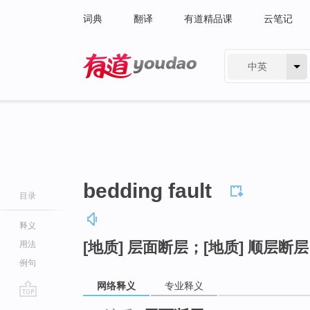
词典
翻译
有道精品课
云笔记
中英
有道 - 网易旗下搜索
bedding fault
目录
释义
[地质] 层面断层；[地质] 顺层断
用法
例句
网络释义
专业释义
go