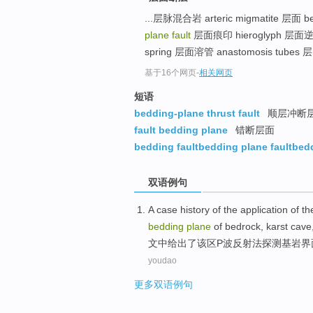
...层脉混合岩 arteric migmatite 层面 bedd
plane fault
层面痕印 hieroglyph 层面逆断层
spring 层面溶管 anastomosis tubes 层.
基于16个网页
-
相关网页
短语
bedding-plane thrust fault
顺层冲断
fault bedding plane
错断层面
bedding faultbedding plane faultbedd
双语例句
A
case history
of the
application
of t
bedding
plane
of
bedrock
,
karst cave
文中
给出了
该区P波
反射
法
探测
基岩界
youdao
更多双语例句