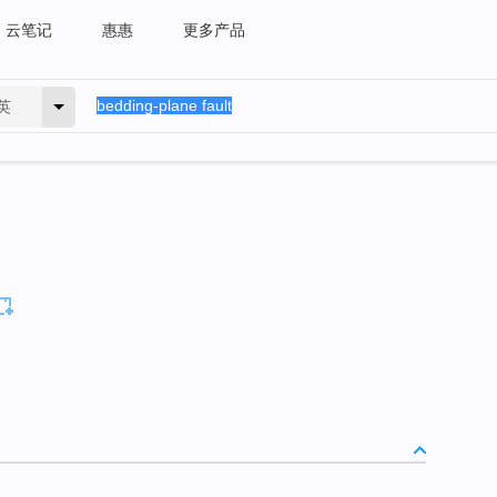
云笔记
惠惠
更多产品
英