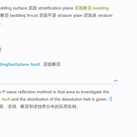
ing surface 层面 stratification plane
层面断层
bedding-
 bedding thrust 层面平原 stratum plain 层面泉 stratum
..
层
ingfaultplane fault
层面断层
he
P
-
wave
reflection
method
in that area to
investigate
the
,
fault
and
the
distribution
of the
dissolution
belt
is given
.
面
、
溶洞
、
断层
和
溶蚀
带
分布
的
应用
实例
。