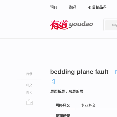
词典
翻译
有道精品课
中
有道 - 网易旗下搜索
bedding plane fault
目录
释义
层面断层；顺层断层
例句
网络释义
专业释义
go
top
层面断层