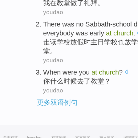
我
在
教堂
做了礼拜。
youdao
There was no
Sabbath-school
d
everybody
was
early
at
church
.
走读
学校
放假
时主日学校也放学
堂。
youdao
When
were
you
at
church
?
你
什么时候
去
了
教堂
？
youdao
更多双语例句
关于有道
Investors
有道智选
官方博客
技术博客
诚聘英