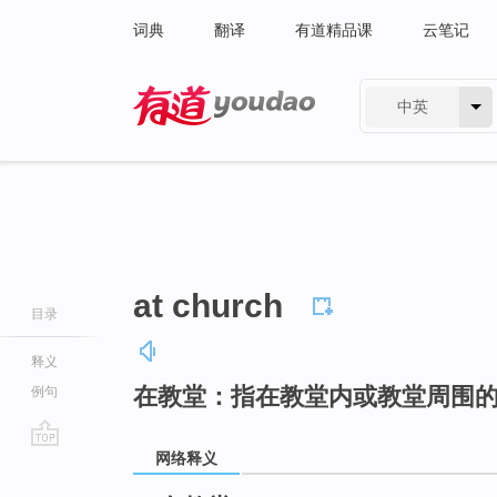
词典
翻译
有道精品课
云笔记
中英
有道 - 网易旗下搜索
at church
目录
释义
在教堂：指在教堂内或教堂周围
例句
网络释义
go
top