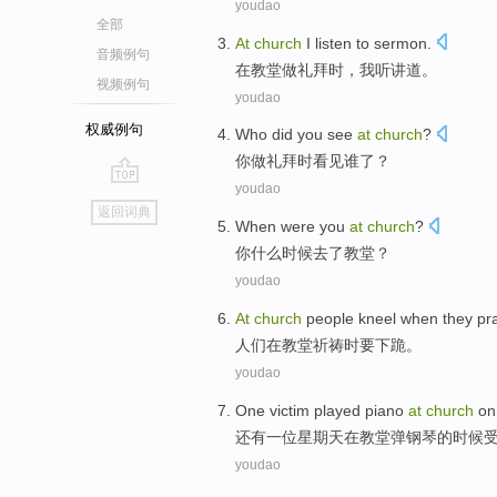
youdao
全部
At
church
I
listen to sermon
.
音频例句
在
教堂做礼拜
时，
我
听讲
道。
视频例句
youdao
权威例句
Who
did
you
see
at
church
?
你
做礼拜
时
看见
谁
了？
youdao
go
返回词典
top
When
were
you
at
church
?
你
什么时候
去
了
教堂
？
youdao
At
church
people
kneel
when
they
pr
人们
在
教堂
祈祷
时
要下跪
。
youdao
One
victim
played piano
at
church
on
还有一
位
星期天
在
教堂
弹钢琴
的时候
youdao