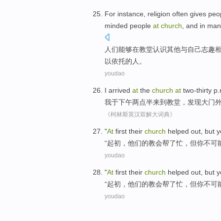
For instance, religion often gives
peo
minded
people
at
church
, and
in
man
人们
能够
在
教堂
认识
其他
与自己志趣
以
依托
的
人
。
youdao
I
arrived
at
the
church
at
two-thirty
p.
我
于下午两点半
来到
教堂
，
发现
大门
《柯林斯英汉双解大词典》
"
At
first
their
church
helped
out,
but
y
“
起初
，
他们
的
教会
帮
了忙，
但
你
不
可
youdao
"
At
first
their
church
helped
out,
but
y
“
起初
，
他们
的
教会
帮
了忙，
但
你
不
可
youdao