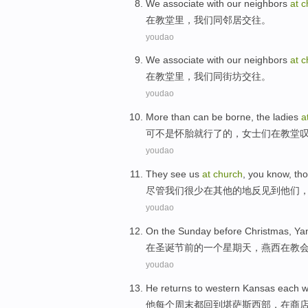
We
associate
with
our neighbors
at
c
在
教堂里，
我们
同
邻居
交往
。
youdao
We
associate
with
our neighbors
at
c
在
教堂里，
我们
同
街坊
交往
。
youdao
More than
can
be borne, the
ladies
a
可不是
怀胎就
行了的，
女士们
在
教堂
youdao
They
see
us
at
church
, you
know
,
th
尽管
我们
很少
在其他
的地反
见到
他们
youdao
On
the
Sunday
before
Christmas
,
Ya
在
圣诞节
前
的
一个星期天
，燕西
在
教
youdao
He
returns to
western
Kansas
each
w
他
每个
周末都
回到
堪萨斯
西部
，
在
商