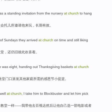
as a standing
invitation
from the nursery
at
church
to
hang
教会
托儿所
邀请
他
来
玩
，长期有效。
of
Sundays
they
arrived
at
church
on
time
and
still liking
教堂
，
还
仍旧彼此欢喜着。
e was eight
,
handing out
Thanksgiving
baskets
at
church
教堂
门口
派发
其他
家庭
所需的
感恩节
小提篮
。
well
at
church
,
I
take
him
to
Blockbuster
and
let
him
pick
在
教堂
一样——
我
带
他
去
百视达
然后
让
他自己
选
一部
电影
或者