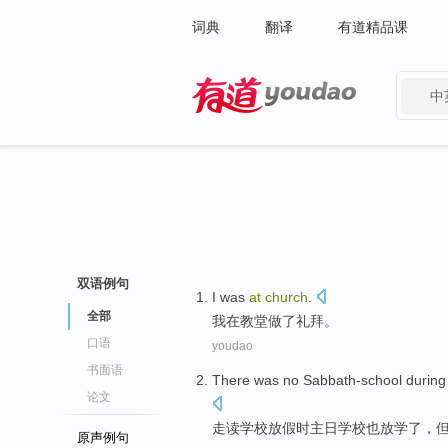
词典
翻译
有道精品课
中
有道 - 网易旗下搜索
双语例句
I
was
at
church
.
全部
我
在
教堂
做了礼拜。
口语
youdao
书面语
There was no
Sabbath-school
during
论文
走读
学校
放假
时主日学校也放学了，
原声例句