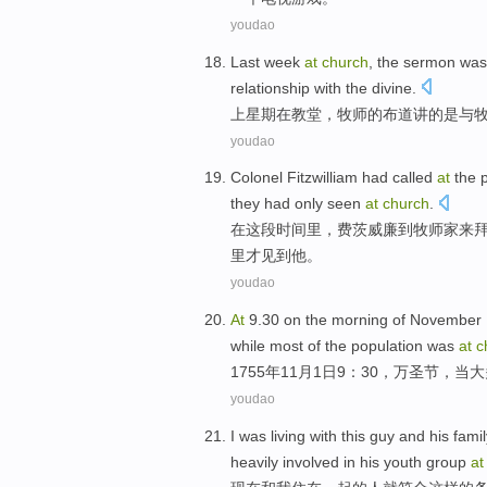
youdao
Last week
at
church
, the
sermon
was
relationship
with
the
divine
.
上星期
在
教堂
，
牧师
的布道讲的
是
与
youdao
Colonel
Fitzwilliam
had
called
at
the
p
they
had
only
seen
at
church
.
在
这
段
时间
里，费茨
威廉
到牧师家
来
里才见到他。
youdao
At
9.30 on the morning of
November
while
most
of
the
population
was
at
c
1755年
11月
1日
9：30，
万圣节
，
当
大
youdao
I
was
living
with
this
guy
and his
famil
heavily
involved
in
his
youth
group
at