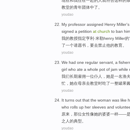
现在
和
我
住
在
一起的
人
就符合
这样
的
教堂的
青年
团体
中
了。
youdao
My
professor
assigned
Henry
Miller
's
signed
a
petition
at
church
to
ban
hi
我
的
教授
指定
亨利·
米勒
henry Miller
了
一个
请愿书
，要
去
禁止
他
的教育。
youdao
We
had
one
regular
servant
,
a
fishe
girl who
ate
a whole
pot
of
jam
while
我们
长期
雇佣
一
位
仆人
，她是
一
名渔
忙
，她
在
母亲
去教堂
时
吃
了一整
罐
果
youdao
It turns out
that
the woman
was like
h
who
rolls up
her sleeves and
volunte
原来
，
那位
女性
像
她
的
婆婆一样
——
之人的
典型
。
youdao