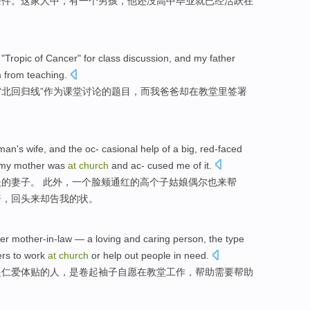
条件。
这家
人中，有一个男孩，
他
还
没
高中
毕业
就
已经
活跃在
 "
Tropic of Cancer
"
for
class
discussion
,
and
my
father
m
from
teaching
.
的“北
回归线
”
作为
课堂
讨论
的题目，
而
我
爸爸却
在
教堂里
签署
rman
's
wife
, and the oc
- casional
help
of
a big, red-faced
my mother
was
at
church
and ac
- cused
me
of
it.
夫
的
妻子
。 此外，一个脸颊通红
的
高个子
姑娘
偶尔
也来
帮
酱
，
回头
来却告我的状。
er
mother-in-law
— a
loving and caring
person
, the
type
ers
to
work
at
church
or
help out
people
in
need
.
是
仁爱
体贴的
人
，
是卷起
袖子
自愿
在
教堂
工作
，
帮助
需要帮助