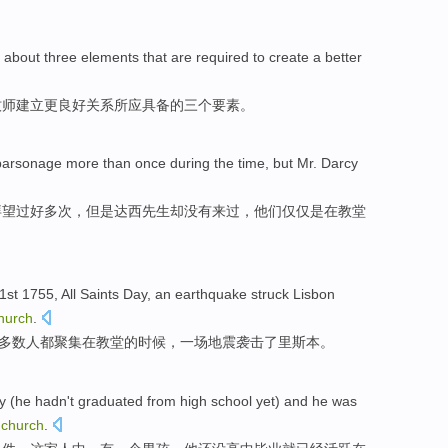
about
three
elements
that are required
to
create
a better
牧师
建立
更
良好
关系
所
应具备的
三个
要素
。
arsonage more than once during the
time
,
but
Mr. Darcy
拜望
过
好多次，
但是
达
西先生却没有来过，
他们
仅仅
是在教堂
1st
1755,
All
Saints Day
,
an
earthquake
struck
Lisbon
hurch
.
多数
人都
聚集
在
教堂
的
时候，
一场
地震
袭击了
里斯本
。
y
(
he
hadn't
graduated from
high
school
yet
) and he
was
church
.