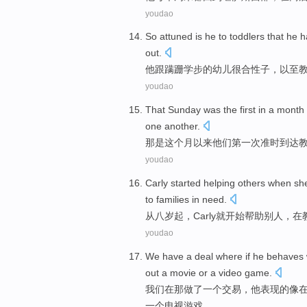
youdao
So attuned is
he
to
toddlers
that he h
out
.
他
跟蹒跚
学步
的幼儿很合性子，以至
youdao
That
Sunday
was
the
first
in a
month
one another.
那
是
这个
月
以来
他们
第一次
准时
到达
youdao
Carly
started
helping
others when
sh
to
families
in
need
.
从八
岁
起，
Carly
就
开始
帮助
别人
，
在
youdao
We
have
a
deal
where
if
he
behaves 
out
a movie
or
a
video
game
.
我们
在那
做了
一
个
交易
，
他
表现
的像
一个
电视
游戏。