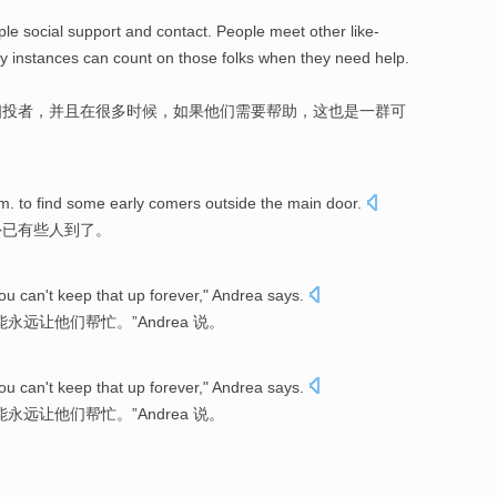
ple
social support
and
contact. People
meet
other
like-
y
instances
can
count on
those folks
when
they
need
help
.
相投者
，
并且
在
很多
时候
，如果
他们
需要
帮助
，这也是一群
可
m.
to
find
some
early comers outside the
main
door.
外
已
有些
人到了。
ou
can
't
keep that up
forever
,"
Andrea
says
.
能
永远
让他们帮忙。”
Andrea
说。
ou
can
't
keep that up
forever
,"
Andrea
says
.
能
永远
让他们帮忙。”
Andrea
说。