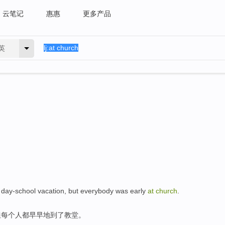
云笔记
惠惠
更多产品
英
 day-school
vacation
,
but
everybody
was
early
at
church
.
但
每个人
都
早早
地到了教堂。