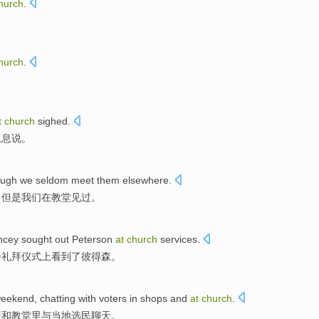
hurch
.
hurch
.
t
church
sighed
.
叹息
说。
ough
we
seldom
meet
them
elsewhere
.
，但是
我们
在
教堂
见
过
。
ncey
sought out Peterson
at
church
services.
会
礼拜仪式上看到
了彼得森。
eekend
,
chatting
with
voters
in
shops
and
at
church
.
店
和
教堂
里
与
当地选民
聊天
。