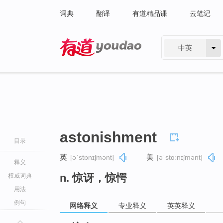
词典
翻译
有道精品课
云笔记
中英
有道 - 网易旗下搜索
astonishment
目录
英
[əˈstɒnɪʃmənt]
美
[əˈstɑːnɪʃmənt]
释义
n. 惊讶，惊愕
权威词典
用法
例句
网络释义
专业释义
英英释义