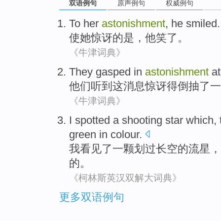
双语例句
原声例句
权威例句
To
her
astonishment
,
he
smiled
.
使
她
惊讶
的是，
他
笑了
。
《牛津词典》
They
gasped in
astonishment
a
他们
听到
这
消息
惊讶得
倒抽了
一
《牛津词典》
I
spotted
a
shooting
star
which
,
green
in colour
.
我
看见了
一
颗划过长空的
流星
，
的
。
《柯林斯英汉双解大词典》
更多双语例句