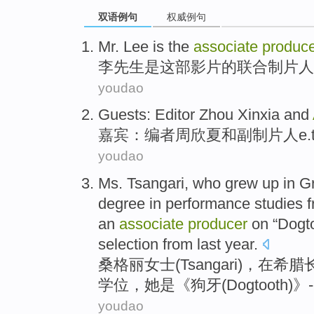
双语例句
权威例句
Mr. Lee
is
the
associate
produc
李先生
是
这部
影片
的
联合
制片人
youdao
Guests
:
Editor
Zhou Xinxia
and
嘉宾
：
编者
周欣夏
和
副
制片人
e
youdao
Ms.
Tsangari, who
grew up
in
G
degree
in
performance
studies 
an
associate
producer
on “
Dogt
selection
from
last year
.
桑格丽女士
(Tsangari)，
在
希腊
学位
，
她是
《狗牙(
Dogtooth
)》-
youdao