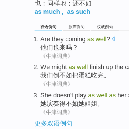
也；同样地；还不如
as much
,
as such
双语例句
原声例句
权威例句
Are
they
coming
as
well
?
他们
也
来
吗？
《牛津词典》
We
might
as
well
finish up
the
c
我们
倒不如
把
蛋糕吃
完
。
《牛津词典》
She
doesn't
play
as
well
as
her
她
演奏
得不如
她
姐姐
。
《牛津词典》
更多双语例句