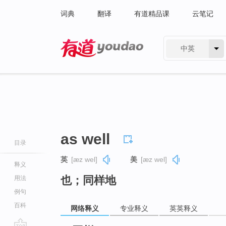
词典
翻译
有道精品课
云笔记
中英
有道 - 网易旗下搜索
as well
目录
英
[æz wel]
美
[æz wel]
释义
也；同样地
用法
例句
百科
网络释义
专业释义
英英释义