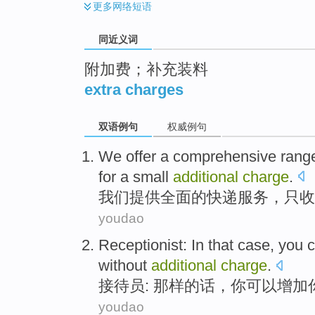
更多
网络短语
同近义词
附加费；补充装料
extra charges
双语例句
权威例句
We
offer
a comprehensive rang
for
a small
additional
charge
.
我们
提供
全面
的
快递
服务，只收
youdao
Receptionist
:
In that case
,
you
without
additional
charge
.
接待员
:
那样
的话，
你
可以
增加
youdao