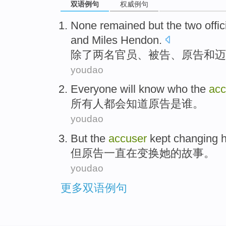
双语例句
权威例句
None
remained
but the
two
offic
and
Miles
Hendon
.
除了
两
名官员
、
被告
、
原告
和
迈
youdao
Everyone
will
know
who
the
acc
所有人
都会
知道
原告
是
谁
。
youdao
But
the
accuser
kept
changing
但
原告
一直在
变换
她
的
故事
。
youdao
更多双语例句