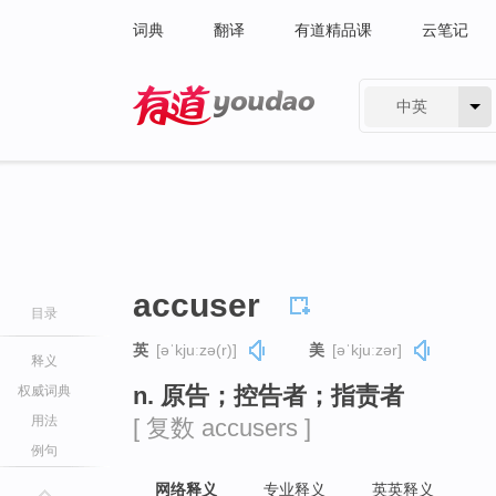
词典
翻译
有道精品课
云笔记
中英
有道 - 网易旗下搜索
accuser
目录
英
[əˈkjuːzə(r)]
美
[əˈkjuːzər]
释义
n. 原告；控告者；指责者
权威词典
用法
[ 复数 accusers ]
例句
网络释义
专业释义
英英释义