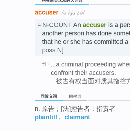
柯林斯英汉双解大词典
accuser
/əˈkjuːzə/
N-COUNT
An
accuser
is a per
1.
another person has done somet
that he or she has committed
poss N]
...a criminal proceeding whe
例：
confront their accusers.
...被告有权当面对质其指
同近义词
同根词
n. 原告；[法]控告者；指责者
plaintiff
,
claimant