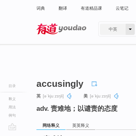
词典
翻译
有道精品课
云笔记
中英
有道 - 网易旗下搜索
accusingly
目录
英
[əˈkjuːzɪŋli]
美
[əˈkjuːzɪŋli]
释义
adv. 责难地；以谴责的态度
用法
例句
网络释义
英英释义
go