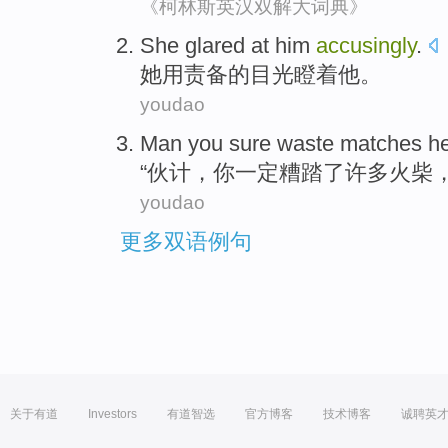
《柯林斯英汉双解大词典》
She
glared at
him
accusingly
.
她
用责备的
目光
瞪
着
他
。
youdao
Man
you
sure
waste
matches
h
“
伙计
，
你
一定
糟踏
了许多
火柴
，
youdao
更多双语例句
关于有道
Investors
有道智选
官方博客
技术博客
诚聘英