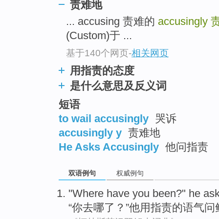
责难地
top
... accusing 责难的
accusingly
(Custom)于 ...
基于140个网页
-
相关网页
用指责的态度
是什么意思及反义词
短语
to wail accusingly
哭诉
accusingly y
责难地
He Asks Accusingly
他问指责
双语例句
权威例句
"
Where
have
you
been
?"
he
as
“
你
去
哪
了
？”
他用
指责的语气
问