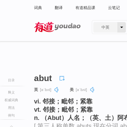
词典
翻译
有道精品课
云笔记
中英
有道 - 网易旗下搜索
abut
目录
英
[əˈbʌt]
美
[əˈbʌt]
释义
vi. 邻接；毗邻；紧靠
权威词典
用法
vt. 邻接；毗邻；紧靠
例句
n. （Abut）人名；（英、土）阿
[ 第三人称单数 abuts 现在分词 abu