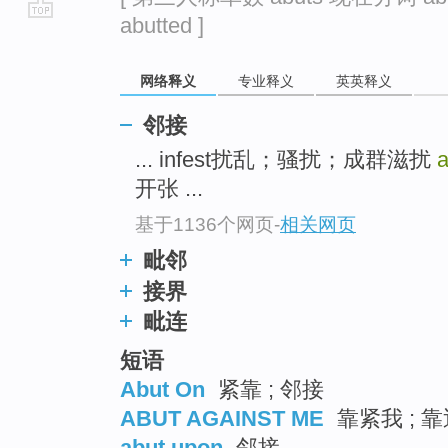
abutted ]
go
top
网络释义
专业释义
英英释义
邻接
... infest扰乱；骚扰；成群滋扰
a
开张 ...
基于1136个网页
-
相关网页
毗邻
接界
毗连
短语
Abut On
紧靠 ; 邻接
ABUT AGAINST ME
靠紧我 ; 
abut upon
邻接