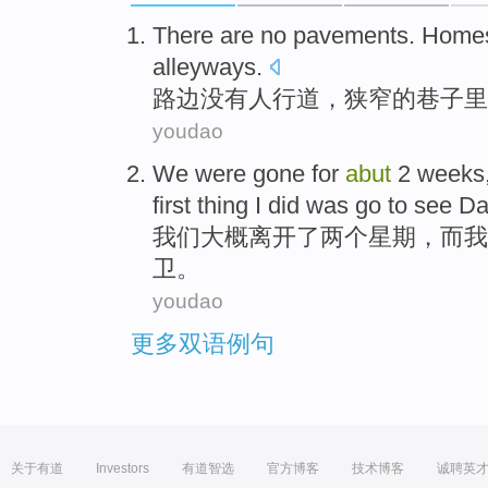
There
are no
pavements
.
Home
alleyways
.
路边
没有
人行道
，
狭窄
的
巷子
里
youdao
We
were
gone
for
abut
2
weeks
first
thing
I did
was
go to
see
Da
我们
大概
离开
了
两
个星期
，
而
我
卫。
youdao
更多双语例句
关于有道
Investors
有道智选
官方博客
技术博客
诚聘英