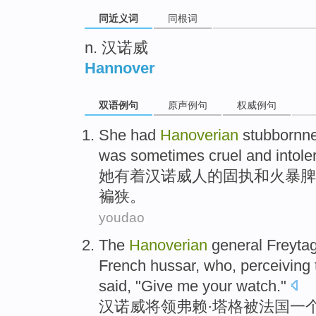
同近义词
同根词
n. 汉诺威
Hannover
双语例句
原声例句
权威例句
She
had
Hanoverian
stubbornn
was
sometimes
cruel
and
intole
她
有着
汉诺威人的
固执
和
火暴
脾
褊狭。
youdao
The
Hanoverian
general
Freyta
French
hussar
, who, perceiving
said
, "
Give
me
your
watch
."
汉诺威
将领
弗
赖·塔格
被
法国
一