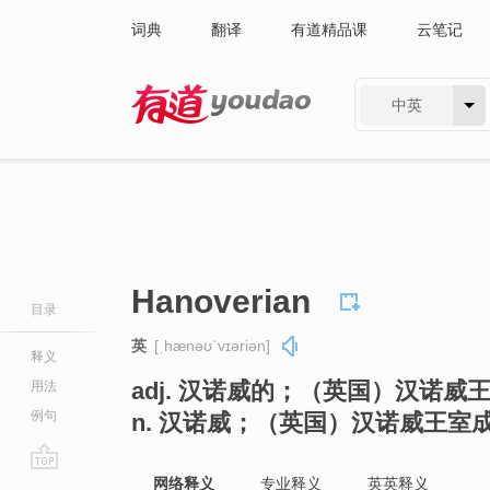
词典
翻译
有道精品课
云笔记
中英
有道 - 网易旗下搜索
Hanoverian
目录
英
[ˌhænəʊˈvɪəriən]
释义
adj. 汉诺威的；（英国）汉诺
用法
例句
n. 汉诺威；（英国）汉诺威王室
go
网络释义
专业释义
英英释义