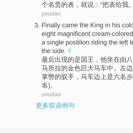
个
名贵的
表
，就
说
：“
把
表
给
我
。
youdao
Finally
came
the King
in
his
col
eight
magnificent
cream-colored
a
single postilion
riding
the left
l
the
side
.
最后
出现
的是
国王
，
他
坐在
由
八
马所
拉
的
金色
巨大
马车
中。
左边
掌辔的驭手，马车边上是
六
名步
名)。
youdao
更多双语例句