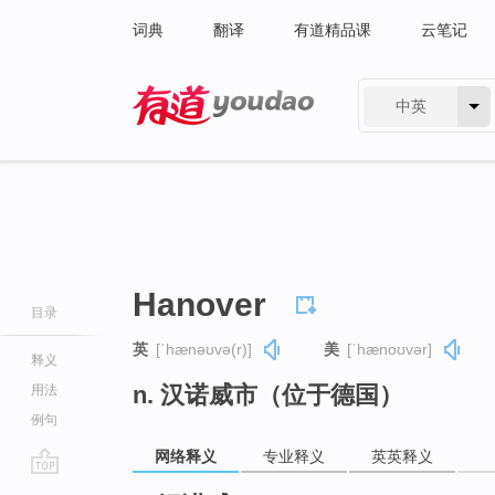
词典
翻译
有道精品课
云笔记
中英
有道 - 网易旗下搜索
Hanover
目录
英
[ˈhænəʊvə(r)]
美
[ˈhænoʊvər]
释义
n. 汉诺威市（位于德国）
用法
例句
网络释义
专业释义
英英释义
go