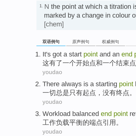
N
the point at which a titration 
1.
marked by a change in colour
[chem]
双语例句
原声例句
权威例句
It
's got
a
start
point
and
an
end
这
有
了
一
个
开始
点
和
一
个
结束
点
youdao
There
always is
a
starting
point
一切
总是
只有
起点
，
没有
终点
。
youdao
Workload
balanced
end
point
re
工作负载
平衡
的
端点
引用
。
youdao