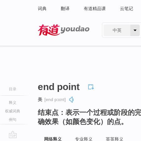
词典
翻译
有道精品课
云笔记
中英
有道 - 网易旗下搜索
end point
目录
美
[end pɔɪnt]
释义
结束点：表示一个过程或阶段的
权威词典
例句
确效果（如颜色变化）的点。
网络释义
专业释义
英英释义