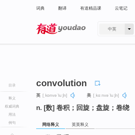
词典
翻译
有道精品课
云笔记
中英
有道 - 网易旗下搜索
convolution
目录
英
[ˌkɒnvəˈluːʃn]
美
[ˌkɑːnvəˈluːʃn]
释义
n. [数] 卷积；回旋；盘旋；卷绕
权威词典
用法
例句
网络释义
英英释义