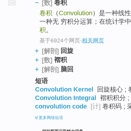
卷积
[数]
go
卷积
（
Convolution
）是一种线性
top
一种无 穷积分运算；在统计学
积
。
基于6924个网页
-
相关网页
回旋
[解剖]
褶积
[数]
脑回
[解剖]
短语
Convolution Kernel
回旋核心 ; 
Convolution Integral
褶积积分 ;
convolution code
[计]
卷积码 ; 
更多
网络短语