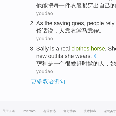
他
能
把
每
一
件
衣服都穿出自己的
youdao
As the saying goes
,
people
rely
俗话
说，
人
靠
衣裳
马
靠鞍
。
youdao
Sally
is
a
real
clothes
horse
.
Sh
new outfits she
wears
.
萨利
是
一个
很爱赶时髦的人，
她
youdao
更多双语例句
关于有道
Investors
有道智选
官方博客
技术博客
诚聘英