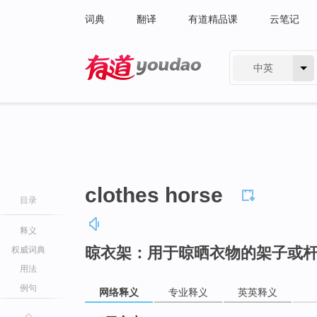
词典
翻译
有道精品课
云笔记
中英
有道 - 网易旗下搜索
clothes horse
目录
释义
晾衣架：用于晾晒衣物的架子或
权威词典
用法
例句
网络释义
专业释义
英英释义