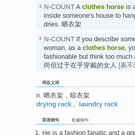
N-COUNT
A
clothes horse
is 
1.
inside someone's house to hang
dries. 晒衣架
N-COUNT
If you describe some
2.
woman, as a
clothes horse
, y
fashionable but think too much 
尚但过于在乎穿戴的女人
[表不
同近义词
n. 晒衣架，晾衣架
drying rack
,
laundry rack
双语例句
权威例句
He
is a
fashion
fanatic and
a
gr