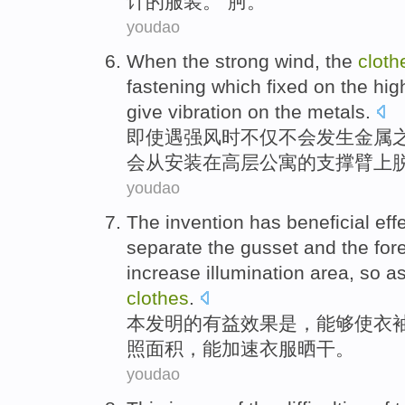
计的
服装
。”胢。
youdao
When
the strong
wind, the
cloth
fastening which
fixed
on
the hig
give
vibration
on the metals.
即使
遇
强风时不仅
不会
发生
金属
会从
安装
在
高层
公寓的支撑臂上
youdao
The invention
has
beneficial
eff
separate
the gusset
and the
for
increase
illumination
area
, so a
clothes
.
本
发明的
有益
效果
是，
能够
使
衣
照
面积
，
能
加速
衣服晒干。
youdao