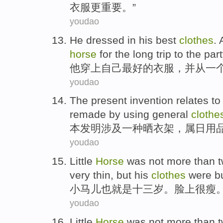
衣服
更
重要
。”
youdao
He
dressed in
his
best
clothes
.
horse
for the
long trip to the part
他
穿上
自己
最好
的
衣服
，并从
一
youdao
The
present invention
relates to
remade by using general
clothe
本
发明
涉及
一
种
晒
衣架
，属日用
youdao
Little
Horse
was not more than 
very
thin
,
but
his
clothes
were
bu
小
马儿
也
就是
十三岁
。
脸上
很
瘦
youdao
Little
Horse
was not more than 