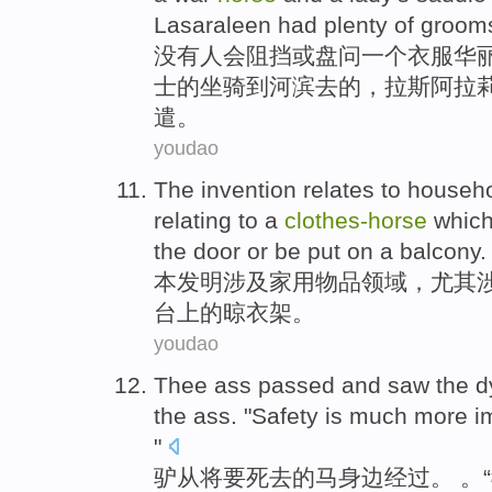
Lasaraleen
had
plenty
of
groom
没有
人
会
阻挡
或
盘问
一
个
衣服
华
士
的
坐骑
到
河滨
去
的
，
拉
斯阿拉
遣。
youdao
The invention
relates
to
househ
relating
to
a
clothes-
horse
which
the
door
or
be put on a
balcony
.
本
发明
涉及
家用
物品
领域
，
尤其
台上的
晾
衣架。
youdao
Thee
ass
passed
and
saw the
d
the ass. "
Safety
is
much more
i
"
驴
从
将要死去
的
马
身边
经过
。 。“