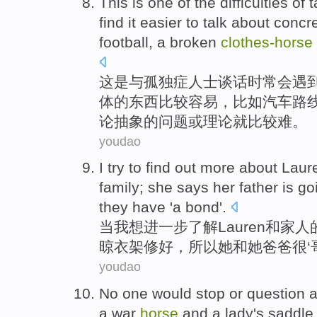
This
is
one
of
the
difficulties
of
t
find
it easier
to
talk
about
concr
football
, a
broken
clothes-
horse
这
是
与
孤独症
人士
谈话
时常会
遇
体
的东西
比较
容易，比如
汽车
路
论
抽象的问题或理论就比较难。
youdao
I
try to
find
out
more
about Laur
family
;
she
says
her
father
is go
they have 'a
bond
'.
当
我
想
进一步
了解Lauren
和
家人
晾
衣架修好，
所以
她和她爸爸很‘
youdao
No
one
would
stop
or
question
a war
horse
and
a
lady
's
saddl