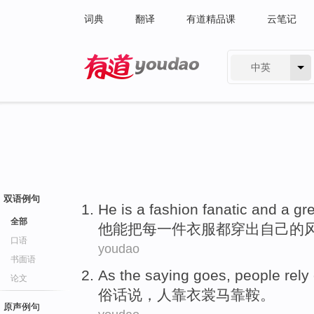
词典
翻译
有道精品课
云笔记
中英
有道 - 网易旗下搜索
双语例句
He
is a
fashion
fanatic and
a
gr
全部
他
能
把
每
一
件
衣服都穿出自己的
口语
youdao
书面语
As the saying goes
,
people
rely
论文
俗话
说，
人
靠
衣裳
马
靠鞍
。
原声例句