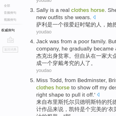
youdao
全部
Sally
is
a
real
clothes
horse
.
Sh
音频例句
new outfits she
wears
.
视频例句
萨利
是
一个
很爱赶时髦的人，
她
权威例句
youdao
Jack
was from a poor
family.
Bu
go
company
,
he
gradually
became
返回词典
top
杰克
出身
贫寒。
但
自从
在一家
大
成
一个
穿戴
考究的人了。
youdao
Miss
Todd
,
from
Bedminster
,
Bri
clothes
horse
to
show
off
my
de
right shape to pull it off.'
来自
布里斯托尔
贝德明
斯特的
托
计
作品来说，
凯特
是个
完美的‘衣