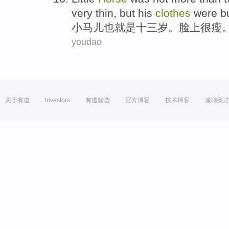
very
thin
,
but
his
clothes
were
bu
小
马儿
也
就是
十三岁
。
脸上
很
瘦
youdao
关于有道
Investors
有道智选
官方博客
技术博客
诚聘英