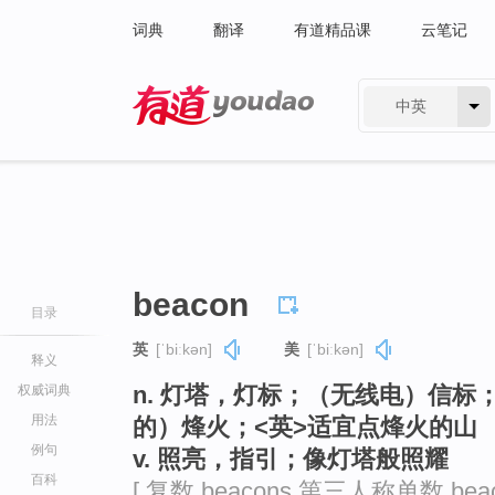
词典
翻译
有道精品课
云笔记
中英
有道 - 网易旗下搜索
beacon
目录
英
[ˈbiːkən]
美
[ˈbiːkən]
释义
n. 灯塔，灯标；（无线电）信
权威词典
用法
的）烽火；<英>适宜点烽火的山
例句
v. 照亮，指引；像灯塔般照耀
百科
[ 复数 beacons 第三人称单数 bea