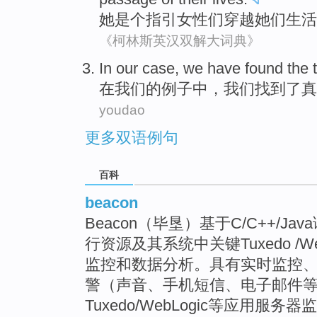
她
是个
指引
女性们
穿越
她们
生活
《柯林斯英汉双解大词典》
In
our
case
,
we
have found
the
在
我们
的
例子中
，
我们
找到
了
真
youdao
更多双语例句
百科
beacon
Beacon（毕垦）基于C/C++/J
行资源及其系统中关键Tuxedo /W
监控和数据分析。具有实时监控
警（声音、手机短信、电子邮件
Tuxedo/WebLogic等应用服