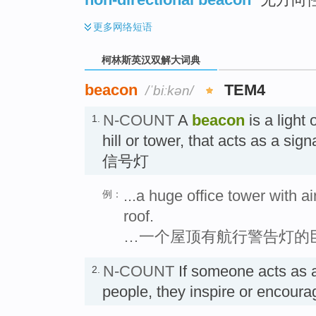
更多
网络短语
柯林斯英汉双解大词典
beacon
TEM4
/ˈbiːkən/
N-COUNT
A
beacon
is a light 
1.
hill or tower, that acts as a si
信号灯
...a huge office tower with a
例：
roof.
…一个屋顶有航行警告灯的
N-COUNT
If someone acts as
2.
people, they inspire or enco