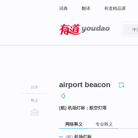
词典
翻译
有道精品课
中
有道 - 网易旗下搜索
airport beacon
目录
释义
[航] 机场灯标；航空灯塔
go
网络释义
专业释义
top
机场灯标
[航]