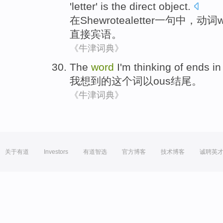
'
letter
'
is
the direct
object
.
在
She
wrote
a
letter
一句
中，
动词
w
直接
宾语。
《牛津词典》
The
word
I
'm
thinking of
ends in 
我
想到
的
这个词以ous结尾
。
《牛津词典》
关于有道
Investors
有道智选
官方博客
技术博客
诚聘英