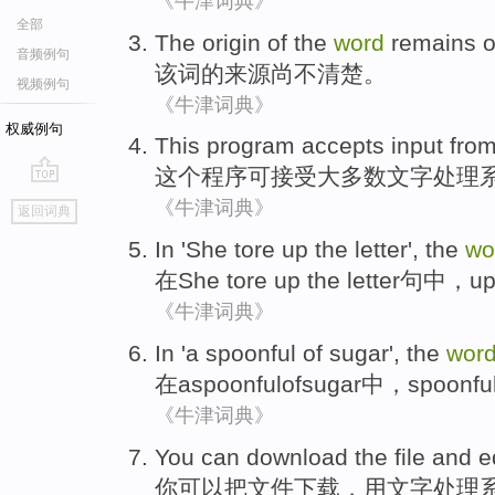
《牛津词典》
全部
The
origin
of the
word
remains
o
音频例句
该
词
的
来源
尚
不清楚
。
视频例句
《牛津词典》
权威例句
This
program
accepts
input
fro
这个
程序
可接受
大多数
文字
处理
go
《牛津词典》
返回词典
top
In
'She tore
up
the letter', the
wo
在
She
tore up the letter句中，
u
《牛津词典》
In
'a spoonful
of
sugar
', the
wor
在
a
spoonful
of
sugar
中，spoonfu
《牛津词典》
You
can
download
the
file
and
e
你
可以
把
文件
下载
，
用
文字
处理