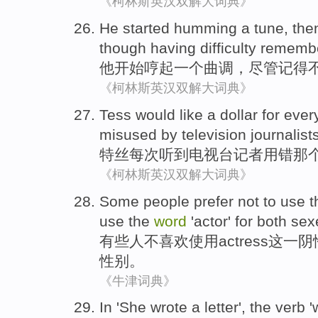
《柯林斯英汉双解大词典》
He
started
humming
a
tune
,
the
though
having difficulty
remembe
他
开始
哼起
一个
曲调
，
尽管
记得
《柯林斯英汉双解大词典》
Tess would like
a
dollar
for
ever
misused
by
television
journalist
特丝
每次
听到
电视台
记者用
错
那
《柯林斯英汉双解大词典》
Some
people
prefer
not to
use
t
use
the
word
'
actor
'
for
both
sex
有些
人
不
喜欢
使用
actress
这
一阴
性别。
《牛津词典》
In
'
She
wrote
a
letter
', the
verb
'