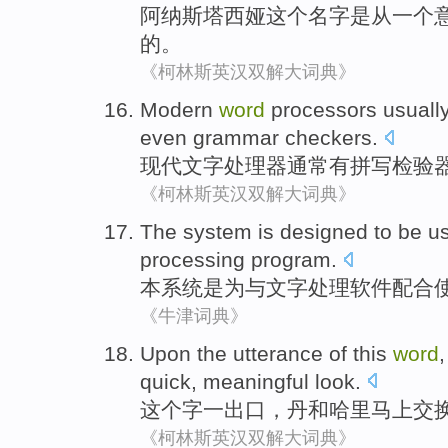
阿纳
斯塔
西娅
这个
名字
是从
一个
的。
《柯林斯英汉双解大词典》
Modern
word
processors
usuall
even
grammar
checkers.
现代
文字
处理器
通常
有
拼写
检验
《柯林斯英汉双解大词典》
The
system
is
designed
to be
u
processing
program
.
本
系统
是
为
与
文字
处理
软件
配合
《牛津词典》
Upon the utterance
of
this
word
quick,
meaningful
look
.
这个
字
一
出口，
丹
和
哈里
马上交
《柯林斯英汉双解大词典》