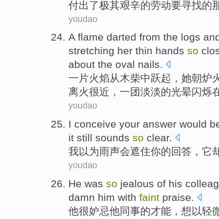
付出
了
极其艰辛的
劳动
要
寻找
的
youdao
A
flame
darted
from
the logs an
stretching her thin
hands
so
clo
about
the
oval
nails
.
一
片火焰
从
木柴中跃起
，
她
朝
炉
离火很近，一
团淡淡的
光晕
闪烁
youdao
I
conceive
your
answer
would
b
it
still
sounds
so
clear
.
我
以为
雨声
会
遮住
你
的
回答
，
它
youdao
He
was
so
jealous
of
his collea
damn him
with
faint
praise
.
他
很
妒忌
他
同事
的
才能
，
想
以
轻