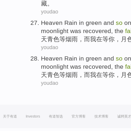
藏。
youdao
Heaven
Rain in
green
and
so
o
moonlight
was
recovered
, the
fa
天
青色
等
烟雨，
而
我
在
等你
，
月
youdao
Heaven
Rain in
green
and
so
o
moonlight
was
recovered
, the
fa
天
青色
等
烟雨，
而
我
在
等你
，
月
youdao
关于有道
Investors
有道智选
官方博客
技术博客
诚聘英