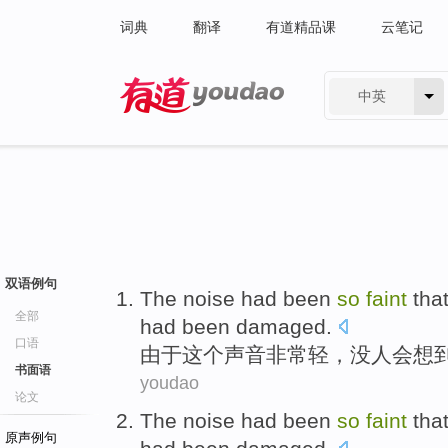
词典
翻译
有道精品课
云笔记
中英
有道 - 网易旗下搜索
双语例句
The
noise
had
been
so
faint
tha
全部
had been
damaged
.
口语
由于
这个
声音
非常
轻
，
没
人
会想
书面语
youdao
论文
The
noise
had
been
so
faint
tha
原声例句