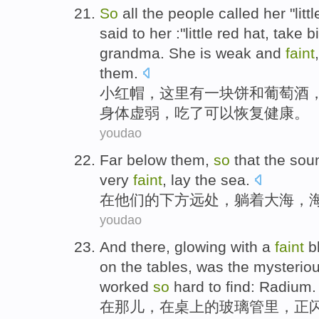
So
all the people called her "litt
said to
her
:"little red hat,
take
b
grandma
. She is
weak
and
faint
them
.
小红帽
，这里有
一
块饼
和
葡萄酒
身体虚弱
，
吃
了
可以
恢复健康
。
youdao
Far
below
them
,
so
that the
sou
very
faint
,
lay
the sea
.
在
他们
的
下方
远处
，
躺着
大海，
youdao
And there
,
glowing with a
faint
b
on the tables
, was the
mysterio
worked
so
hard
to
find
:
Radium
.
在
那儿
，在
桌上
的
玻璃
管里，正