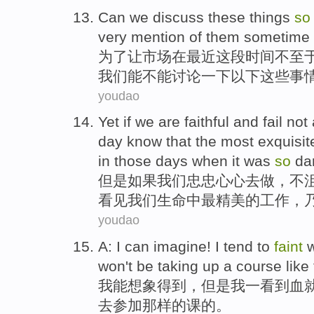
Can
we
discuss
these
things
so
very
mention
of
them
sometime
为了
让
市场
在
最近
这
段
时间不至
我们
能
不能
讨论一下
以下
这些事
youdao
Yet
if
we
are faithful
and
fail
not
day
know that
the most
exquisit
in
those days
when
it was
so
da
但是
如果
我们
忠
忠心心去
做
，
不
看见
我们
生命
中
最
精美
的
工作
，
youdao
A:
I
can
imagine
! I tend to
faint
w
won't
be
taking up a
course
like
我
能
想象得到
，但是我
一
看到
血
去
参加
那样
的
课
的。