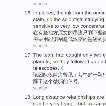
youdao
In
places
,
the
ink
from the
origin
stain
,
so
the
scientists
studying
sensitive to
very low
concentrat
在
有些地方
原文
的
墨迹
只剩下些
需要
用
能
识别
超低
浓度
的
墨迹的
youdao
The
team
had caught
only
two
g
planets
,
so
they
followed up
on
telescopes
.
该
团队
仅
两
次瞥见了
其中
的
一
颗
踪
了
这个
微弱
的
信号
。
youdao
Long
distance
relationships
are 
can
be
very
trying
-
but
so
can
p