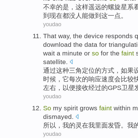
不幸
的是，
这样
遥远
的
螺旋星系
到
现在
都没
人
能
做到
这一点。
youdao
That
way
,
the
device
responds
q
download
the
data for triangula
wait
a
minute
or
so
for
the
faint
s
satellite
.
通过这种
三角
定位的
方式
，
如果
时候
，
它
每次的
响应
速度
会
比较
左右，
以便
接收
经过
的GPS卫星
youdao
So
my
spirit
grows
faint
within 
dismayed
.
所以，
我
的
灵
在
我
里面
发昏
。我
youdao