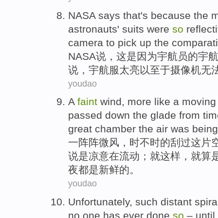
NASA
says
that
's because
the m
astronauts'
suits were
so
reflect
camera
to pick
up the
comparati
NASA
说
，
这
是因为
宇航员
的宇
说
，宇航服
太
亮
以至于
摄像机
无
youdao
A
faint
wind
, more like a
moving
passed
down
the
glade
from tim
great
chamber
the
air
was
being
一阵阵
微风
，时不时的
刮过
这
片
说是
凉意在
流动
；就
这样
，
就算
夜都是新鲜的。
youdao
Unfortunately
,
such
distant
spira
no
one
has ever done
so
– until