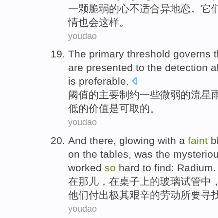
一颗
脆弱
的
心
不
适合
异地
恋
。
它
情
也会
这样
。
youdao
The
primary
threshold
governs
t
are
presented
to
the
detection
a
is preferable
.
阈值
的
主要
制约
一些
微弱
的
流星
低的价值是可取的。
youdao
And there
,
glowing
with a
faint
b
on
the
tables
,
was
the
mysterio
worked
so
hard
to
find
:
Radium
.
在
那儿
，
在
桌子
上
的
玻璃
试管
中
他们
付出极其艰辛的劳动所
要
寻
youdao