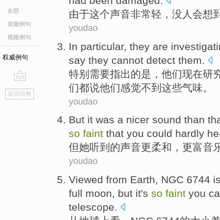
had been
damaged
.
全部
由于这个
声音
非常
轻
，
没
人
会
想
音频例句
youdao
视频例句
In particular
,
they
are
investigat
权威例句
say
they
cannot detect
them.
特别
需要指出的
是
，
他们
现在
研
们
都说
他们感觉不到这些气味。
go
返回词典
top
youdao
But
it
was a nicer
sound
than
tha
so
faint
that you could
hardly
hea
但
她
听到的
声音
更
柔和，
更
富
音
youdao
Viewed
from
Earth
,
NGC
6744 i
full moon
,
but
it's
so
faint
you
ca
telescope
.