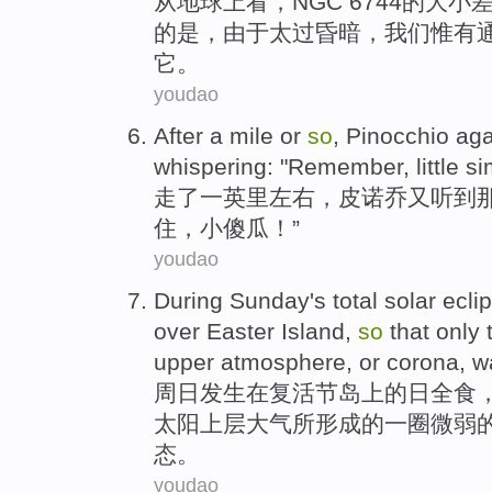
从
地球上
看
，
NGC
6744
的
大小
的
是
，由于太
过昏暗
，我们惟有
它
。
youdao
After
a
mile
or
so
,
Pinocchio
aga
whispering
: "
Remember
,
little
si
走
了一
英里
左右，
皮诺乔
又
听到
住
，
小
傻瓜！”
youdao
During Sunday
's
total solar ecli
over
Easter
Island
,
so
that
only
upper
atmosphere
,
or
corona
, 
周日
发生
在
复活节
岛上
的
日全食
太阳
上层
大气
所形成的一
圈
微弱
态
。
youdao