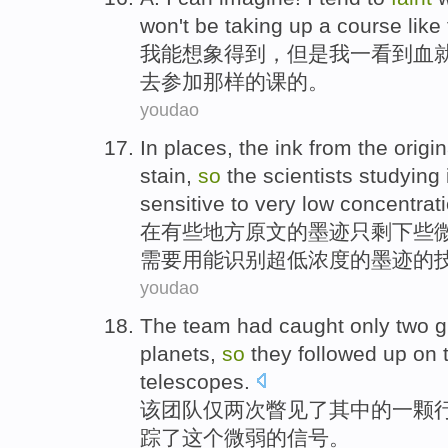
won't
be
taking up a
course
like
我
能
想象得到
，但是我
一
看到
血
去
参加
那样
的
课
的。
youdao
In
places
,
the
ink
from the
origin
stain
,
so
the
scientists
studying
sensitive to
very low
concentrat
在
有些地方
原文
的
墨迹
只剩下些
需要
用
能
识别
超低
浓度
的
墨迹的
youdao
The
team
had caught
only
two
g
planets
,
so
they
followed up
on
telescopes
.
该
团队
仅
两
次瞥见了
其中
的
一
颗
踪
了
这个
微弱
的
信号
。