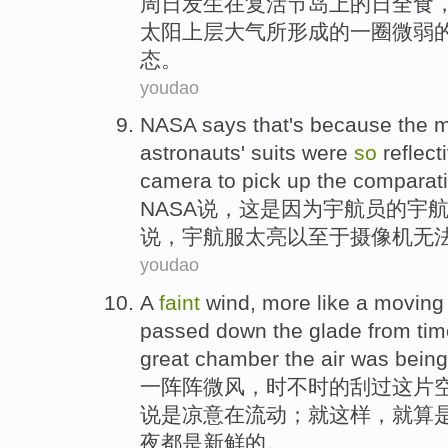
周日
发生
在
复活节
岛上
的
日全食
太阳
上层
大气
所形成的一
圈
微弱
态
。
youdao
NASA
says
that
's because
the m
astronauts'
suits were
so
reflect
camera
to pick
up the
comparati
NASA
说
，
这
是因为
宇航员
的宇
说
，宇航服
太
亮
以至于
摄像机
无
youdao
A
faint
wind
, more like a
moving
passed
down
the
glade
from tim
great
chamber
the
air
was
being
一阵阵
微风
，时不时的
刮过
这
片
说是
凉意在
流动
；就
这样
，
就算
夜都是新鲜的。