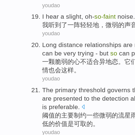
youdao
I
hear
a slight,
oh-
so-
faint
noise.
我
听到
了一阵轻轻地，
微弱
的声
youdao
Long
distance
relationships
are 
can
be
very
trying
-
but
so
can
p
一颗
脆弱
的
心
不
适合
异地
恋
。
它
情
也会
这样
。
youdao
The
primary
threshold
governs
t
are
presented
to
the
detection
a
is preferable
.
阈值
的
主要
制约
一些
微弱
的
流星
低的价值是可取的。
youdao