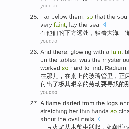
youdao
Far
below
them
,
so
that the
sou
very
faint
,
lay
the sea
.
在
他们
的
下方
远处
，
躺着
大海，
youdao
And there
,
glowing with a
faint
b
on the tables
, was the
mysterio
worked
so
hard
to
find
:
Radium
.
在
那儿
，在
桌上
的
玻璃
管里，正
付出
了
极其艰辛的
劳动
要
寻找
的
youdao
A
flame
darted
from
the logs an
stretching her thin
hands
so
clo
about
the
oval
nails
.
一
片火焰
从
木柴中跃起
，
她
朝
炉