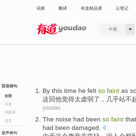
词典
翻译
有道精品课
云笔记
中英
有道 - 网易旗下搜索
双语例句
By this time
he
felt
so
faint
as
sc
全部
这回
他
觉得
太虚弱了
，
几乎
站不
口语
youdao
书面语
The
noise
had
been
so
faint
tha
论文
had been
damaged
.
原声例句