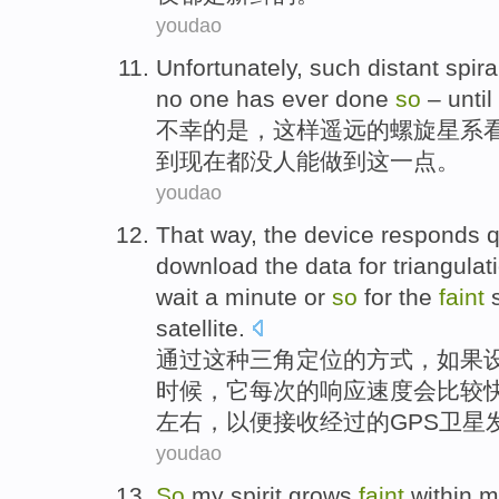
youdao
Unfortunately
,
such
distant
spira
no
one
has ever done
so
– until
不幸
的是，
这样
遥远
的
螺旋星系
到
现在
都没
人
能
做到
这一点。
youdao
That
way
,
the
device
responds
q
download
the
data for triangula
wait
a
minute
or
so
for
the
faint
s
satellite
.
通过这种
三角
定位的
方式
，
如果
时候
，
它
每次的
响应
速度
会
比较
左右，
以便
接收
经过
的GPS卫星
youdao
So
my
spirit
grows
faint
within 