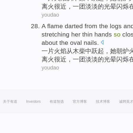
离火很近，一
团淡淡的
光晕
闪烁
youdao
A
flame
darted
from
the logs an
stretching her thin
hands
so
clo
about
the
oval
nails
.
一
片火焰
从
木柴中跃起
，
她
朝
炉
离火很近，一
团淡淡的
光晕
闪烁
youdao
关于有道
Investors
有道智选
官方博客
技术博客
诚聘英