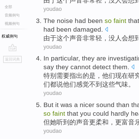
由于
这个
声音
非常
轻
，
没
人
会想
全部
youdao
音频例句
The
noise
had
been
so
faint
tha
视频例句
had been
damaged
.
权威例句
由于这个
声音
非常
轻
，
没
人
会
想
youdao
go
In particular
,
they
are
investigat
返回词典
top
say
they
cannot detect
them.
特别
需要指出的
是
，
他们
现在
研
们
都说
他们感觉不到这些气味。
youdao
But
it
was a nicer
sound
than
tha
so
faint
that you could
hardly
hea
但
她
听到的
声音
更
柔和，
更
富
音
youdao