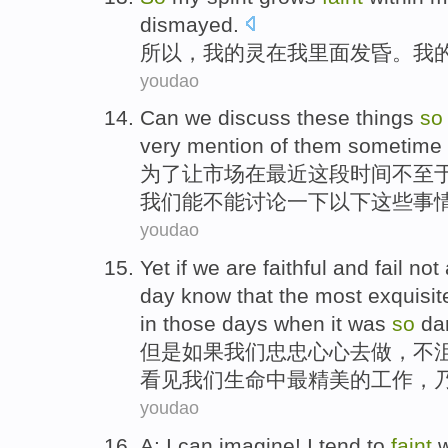
dismayed
.
所以，
我
的
灵
在
我
里面
发昏
。我
youdao
Can
we
discuss
these
things
so
very
mention
of
them
sometime
为了
让
市场
在
最近
这
段
时间不至
我们
能
不能
讨论一下
以下
这些事
youdao
Yet
if
we
are faithful
and
fail
not
day
know that
the most
exquisit
in
those days
when
it was
so
da
但是
如果
我们
忠
忠心心去
做
，
不
看见
我们
生命
中
最
精美
的
工作
，
youdao
A:
I
can
imagine
! I tend to
faint
w