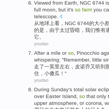
Viewed
from
Earth
,
NGC
6744 i
full moon
,
but
it's
so
faint
you
ca
telescope
.
从
地球上
看
，
NGC
6744
的
大小
的
是
，由于太
过昏暗
，我们惟有
它
。
youdao
After
a
mile
or
so
,
Pinocchio
aga
whispering
: "
Remember
,
little
si
走
了一
英里
左右，
皮诺乔
又
听到
住
，
小
傻瓜！”
youdao
During Sunday
's
total solar ecli
over
Easter
Island
,
so
that
only
upper
atmosphere
,
or
corona
, 