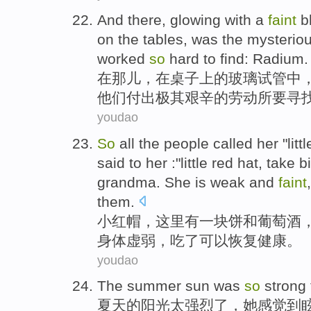
And there
,
glowing
with a
faint
b
on
the
tables
,
was
the
mysterio
worked
so
hard
to
find
:
Radium
.
在
那儿
，
在
桌子
上
的
玻璃
试管
中
他们
付出极其艰辛的劳动所
要
寻
youdao
So
all the people called her "litt
said to
her
:"little red hat,
take
b
grandma
. She is
weak
and
faint
them
.
小红帽
，这里有
一
块饼
和
葡萄酒
身体虚弱
，
吃
了
可以
恢复健康
。
youdao
The summer
sun
was
so
strong
夏天
的
阳光
太
强烈
了，
她
感觉到