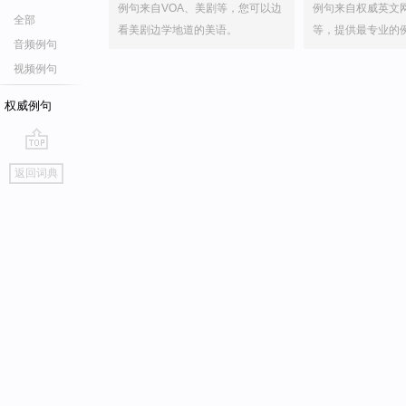
例句来自VOA、美剧等，您可以边
例句来自权威英文
全部
看美剧边学地道的美语。
等，提供最专业的
音频例句
视频例句
权威例句
go
返回词典
top