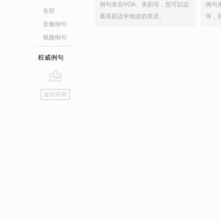
例句来自VOA、美剧等，您可以边
例句
全部
看美剧边学地道的美语。
等，
音频例句
视频例句
权威例句
go
返回词典
top